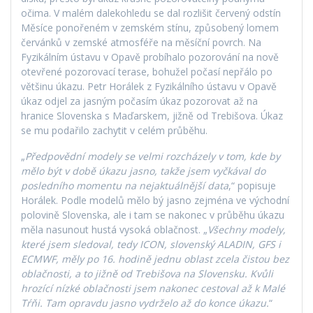
očima. V malém dalekohledu se dal rozlišit červený odstín
Měsíce ponořeném v zemském stínu, způsobený lomem
červánků v zemské atmosféře na měsíční povrch. Na
Fyzikálním ústavu v Opavě probíhalo pozorování na nově
otevřené pozorovací terase, bohužel počasí nepřálo po
většinu úkazu. Petr Horálek z Fyzikálního ústavu v Opavě
úkaz odjel za jasným počasím úkaz pozorovat až na
hranice Slovenska s Maďarskem, jižně od Trebišova. Úkaz
se mu podařilo zachytit v celém průběhu.
„
Předpovědní modely se velmi rozcházely v tom, kde by
mělo být v době úkazu jasno, takže jsem vyčkával do
posledního momentu na nejaktuálnější data
,“ popisuje
Horálek. Podle modelů mělo bý jasno zejména ve východní
polovině Slovenska, ale i tam se nakonec v průběhu úkazu
měla nasunout hustá vysoká oblačnost. „
Všechny modely,
které jsem sledoval, tedy ICON, slovenský ALADIN, GFS i
ECMWF, měly po 16. hodině jednu oblast zcela čistou bez
oblačnosti, a to jižně od Trebišova na Slovensku. Kvůli
hrozící nízké oblačnosti jsem nakonec cestoval až k Malé
Tŕňi. Tam opravdu jasno vydrželo až do konce úkazu.
“