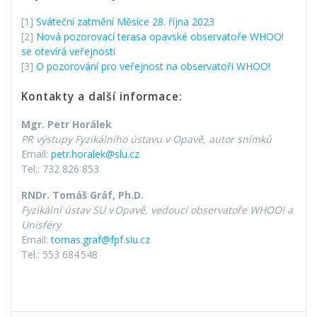
[1]
Sváteční zatmění Měsíce 28. října 2023
[2]
Nová pozorovací terasa opavské observatoře WHOO!
se otevírá veřejnosti
[3]
O pozorování pro veřejnost na observatoři WHOO!
Kontakty a další informace:
Mgr. Petr Horálek
PR výstupy Fyzikálního ústavu v Opavě, autor snímků
Email:
petr.horalek@slu.cz
Tel.: 732 826 853
RNDr. Tomáš Gráf, Ph.D.
Fyzikální ústav SU v Opavě, vedoucí observatoře WHOO! a
Unisféry
Email:
tomas.graf@fpf.slu.cz
Tel.: 553 684 548