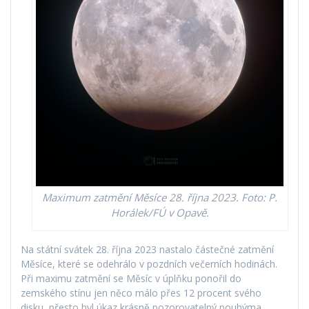
Maximum zatmění Měsíce 28. října 2023. Foto: P.
Horálek/FÚ v Opavě.
Na státní svátek 28. října 2023 nastalo částečné zatmění
Měsíce, které se odehrálo v pozdních večerních hodinách.
Při maximu zatmění se Měsíc v úplňku ponořil do
zemského stínu jen něco málo přes 12 procent svého
disku, přesto byl úkaz krásně pozorovatelný pouhýma