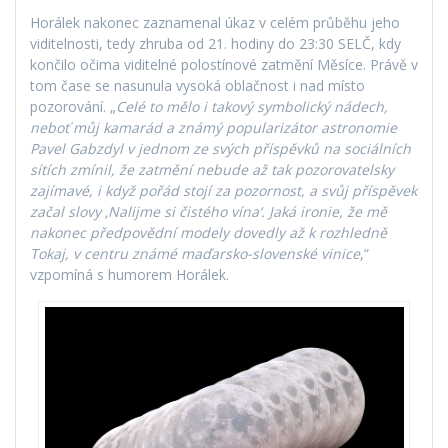
Horálek nakonec zaznamenal úkaz v celém průběhu jeho
viditelnosti, tedy zhruba od 21. hodiny do 23:30 SELČ, kdy
končilo očima viditelné polostínové zatmění Měsíce. Právě v
tom čase se nasunula vysoká oblačnost i nad místo
pozorování. „
Celé to mělo i takový symbolický nádech,
neboť můj kamarád a známý popularizátor astronomie
Pavel Gabzdyl v jednom ze svých příspěvků na sociálních
sítích zmínil, že zatmění nebude až tak pozorovatelsky
zajímavé, i když pořád stojí za pozornost, a svůj příspěvek
začal slovy ‚Nalijme si čistého vína‘. Jaká ironie, že mě
nakonec předpovědní modely dovedly až k rozhledně
Tokaj, v centru známé maďarsko-slovenské vinice
,“
vzpomíná s humorem Horálek.