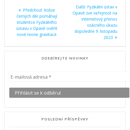
Navigace
Další
Další:
Fyzikální ústav v
Předchozí
Předchozí:
Kolize
pro
příspěvek:
Opavě zve veřejnost na
příspěvek:
černých děr pomáhají
internetový přenos
studentce Fyzikálního
příspěvek
vzácného úkazu
ústavu v Opavě ověřit
dopoledne 9. listopadu
nové teorie gravitace
2023
ODEBÍREJTE NOVINKY
POSLEDNÍ PŘÍSPĚVKY