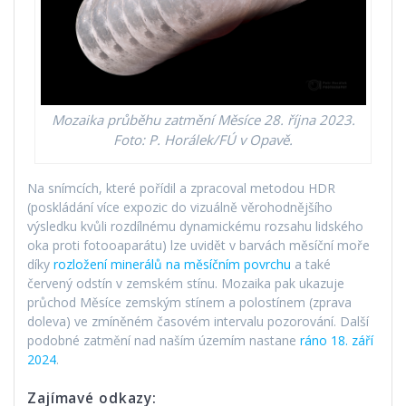
Mozaika průběhu zatmění Měsíce 28. října 2023.
Foto: P. Horálek/FÚ v Opavě.
Na snímcích, které pořídil a zpracoval metodou HDR
(poskládání více expozic do vizuálně věrohodnějšího
výsledku kvůli rozdílnému dynamickému rozsahu lidského
oka proti fotooaparátu) lze uvidět v barvách měsíční moře
díky
rozložení minerálů na měsíčním povrchu
a také
červený odstín v zemském stínu. Mozaika pak ukazuje
průchod Měsíce zemským stínem a polostínem (zprava
doleva) ve zmíněném časovém intervalu pozorování. Další
podobné zatmění nad naším územím nastane
ráno 18. září
2024
.
Zajímavé odkazy: