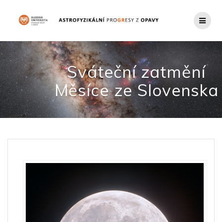
Přeskočit
na
obsah
Sváteční zatmění
Měsíce ze Slovenska