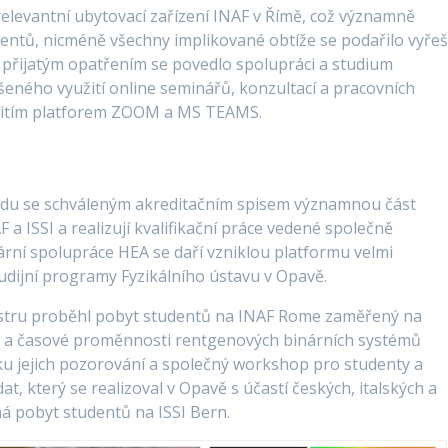
elevantní ubytovací zařízení INAF v Římě, což významně
dentů, nicméně všechny implikované obtíže se podařilo vyřeši
 přijatým opatřením se povedlo spolupráci a studium
šeného využití online seminářů, konzultací a pracovních
žitím platforem ZOOM a MS TEAMS.
ladu se schváleným akreditačním spisem významnou část
a ISSI a realizují kvalifikační práce vedené společně
rní spolupráce HEA se daří vzniklou platformu velmi
studijní programy Fyzikálního ústavu v Opavě.
stru proběhl pobyt studentů na INAF Rome zaměřený na
ter a časové proměnnosti rentgenových binárních systémů
u jejich pozorování a společný workshop pro studenty a
t, který se realizoval v Opavě s účastí českých, italských a
á pobyt studentů na ISSI Bern.