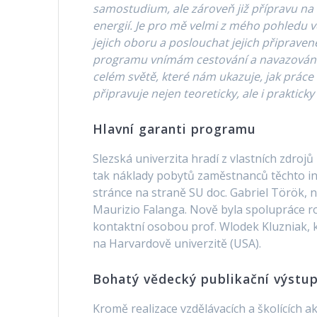
samostudium, ale zároveň již přípravu na 
energií. Je pro mě velmi z mého pohledu v
jejich oboru a poslouchat jejich připrave
programu vnímám cestování a navazování 
celém světě, které nám ukazuje, jak prác
připravuje nejen teoreticky, ale i praktic
Hlavní garanti programu
Slezská univerzita hradí z vlastních zdro
tak náklady pobytů zaměstnanců těchto ins
stránce na straně SU doc. Gabriel Török, na
Maurizio Falanga. Nově byla spolupráce r
kontaktní osobou prof. Wlodek Kluzniak, k
na Harvardově univerzitě (USA).
Bohatý vědecký publikační výstu
Kromě realizace vzdělávacích a školících a