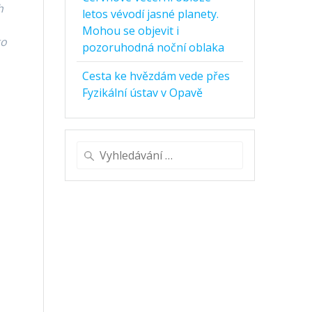
h
letos vévodí jasné planety.
Mohou se objevit i
to
pozoruhodná noční oblaka
Cesta ke hvězdám vede přes
Fyzikální ústav v Opavě
Vyhledat:
ž