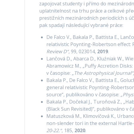
zapojovat studenty i přímo do mezinárodní
uplatnitelnost na trhu práce a celkové pře
prestižních mezinárodních periodicích s úča
pak spadají následující vybrané práce:
De Falco V., Bakala P., Battista E., Lan
relativistic Poynting-Robertson effect: 
Review D“
, 99, 023014,
2019
.
Lančová D., Abarca D., Kluźniak W., Wiel
Abramowicz M., „Puffy Accretion Disks:
v časopise:
„The Astrophysical Journal“
Bakala P., De Falco V., Battista E., Gol
general relativistic Poynting-Robertson e
source“, publikováno v časopise:
„Phys
Bakala P., Dočekal J., Turoňová Z., „H
(Black Sun Revisited)“, publikováno v č
Matuszková M., Klimovičová K., Urbancov
non-slender tori in the external Hartl
20-22.“
, 185,
2020
.