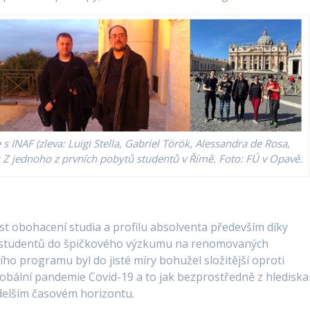
 INAF (zleva: Luigi Stella, Gabriel Török, Alessandra de Rosa,
: Z jednoho z prvních pobytů studentů v Římě. Foto: FÚ v Opavě.
t obohacení studia a profilu absolventa především díky
í studentů do špičkového výzkumu na renomovaných
ího programu byl do jisté míry bohužel složitější oproti
ální pandemie Covid-19 a to jak bezprostředně z hlediska
 delším časovém horizontu.