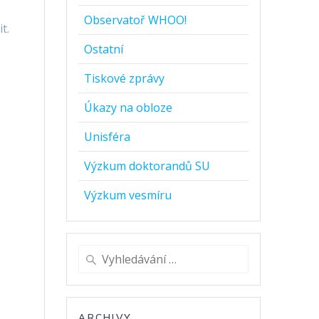
Observatoř WHOO!
t.
Ostatní
Tiskové zprávy
Úkazy na obloze
Unisféra
Výzkum doktorandů SU
Výzkum vesmíru
Vyhledat:
ARCHIVY