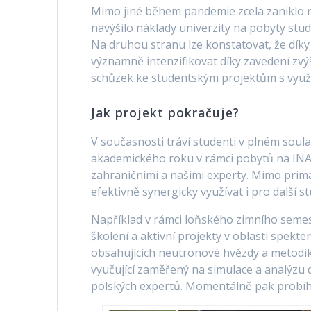
Mimo jiné během pandemie zcela zaniklo r
navýšilo náklady univerzity na pobyty stu
Na druhou stranu lze konstatovat, že díky
významně intenzifikovat díky zavedení zvý
schůzek ke studentským projektům s vyu
Jak projekt pokračuje?
V současnosti tráví studenti v plném sou
akademického roku v rámci pobytů na INAF 
zahraničními a našimi experty. Mimo primá
efektivně synergicky využívat i pro další 
Například v rámci loňského zimního seme
školení a aktivní projekty v oblasti spek
obsahujících neutronové hvězdy a metodik
vyučující zaměřený na simulace a analýzu da
polských expertů. Momentálně pak probíh