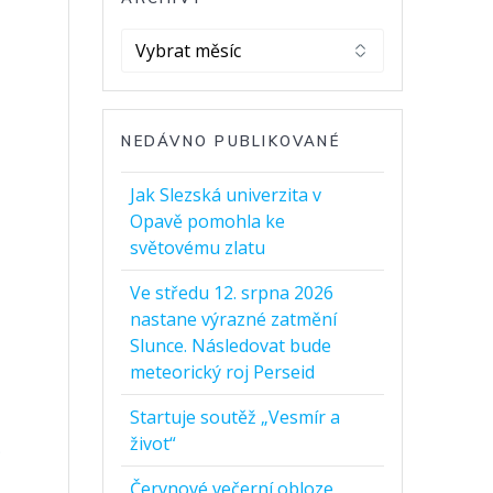
Archivy
NEDÁVNO PUBLIKOVANÉ
Jak Slezská univerzita v
Opavě pomohla ke
světovému zlatu
Ve středu 12. srpna 2026
nastane výrazné zatmění
Slunce. Následovat bude
meteorický roj Perseid
Startuje soutěž „Vesmír a
život“
m
Červnové večerní obloze