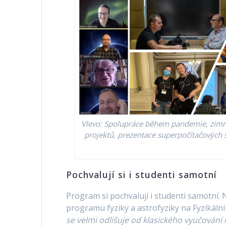
Vlevo: Spolupráce během pandemie, zimní
projektů, prezentace superpočítačových
Pochvalují si i studenti samotní
Program si pochvalují i studenti samotní
programu fyziky a astrofyziky na Fyzikální
se velmi odlišuje od klasického vyučování 