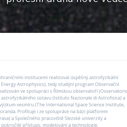
ahraničními institucemi realizoval úspěšný astrofyzikální
 Energy Astrophysics), tedy studijní program Observační
realizován ve spolupráci s Římskou observatoří (Osservatori
strofyzikálního ústavu (Istituto Nazionale di Astrofisica) a
ýzkum vesmíru (The International Space Science Institute,
oranda. Profituje i ze spolupráce na bázi platforem
ava) a Společného pracoviště Slezské univerzity a
okročilé přístupy, modelování a technologie.