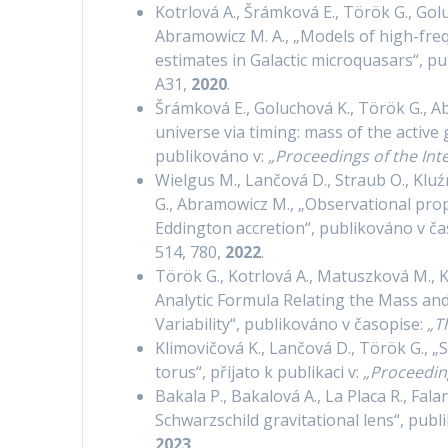
Kotrlová A., Šrámková E., Török G., Golu
Abramowicz M. A., „Models of high-freq
estimates in Galactic microquasars“, pu
A31,
2020
.
Šrámková E., Goluchová K., Török G., Abr
universe via timing: mass of the activ
publikováno v:
„Proceedings of the Int
Wielgus M., Lančová D., Straub O., Kluź
G., Abramowicz M., „Observational prop
Eddington accretion“, publikováno v č
514, 780,
2022
.
Török G., Kotrlová A., Matuszková M., 
Analytic Formula Relating the Mass and
Variability“, publikováno v časopise:
„T
Klimovičová K., Lančová D., Török G., „
torus“, přijato k publikaci v:
„Proceedin
Bakala P., Bakalová A., La Placa R., Fal
Schwarzschild gravitational lens“, pub
2023
.