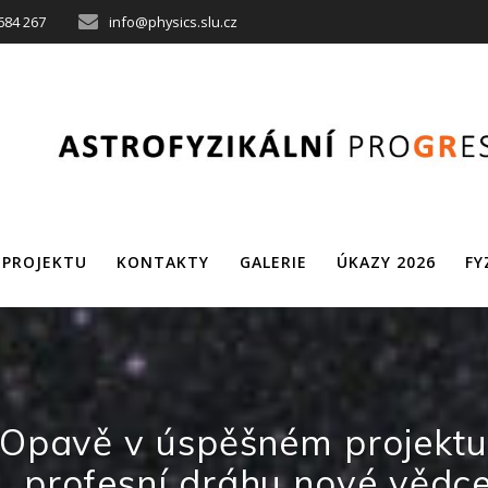
684 267
info@physics.slu.cz
 PROJEKTU
KONTAKTY
GALERIE
ÚKAZY 2026
FY
v Opavě v úspěšném projekt
profesní dráhu nové vědc