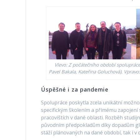
Vlevo: Z počátečního období spolupráce s
Pavel Bakala, Kateřina Goluchová). Vpravo
Úspěšné i za pandemie
Spolupráce poskytla zcela unikátní možnos
specifickým školením a přímému zapojen
pracovištích v dané oblasti. Rozběh studijn
původním předpokladům díky dopadům glob
stáží plánovaných na dané období, tak i v