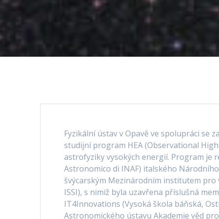
Fyzikální ústav v Opavě ve spolupráci se z
studijní program HEA (Observational High
astrofyziky vysokých energií. Program je 
Astronomico di INAF) italského Národního a
švýcarským Mezinárodním institutem pro v
ISSI), s nimiž byla uzavřena příslušná mem
IT4Innovations (Vysoká škola báňská, Ostr
Astronomického ústavu Akademie věd pro p