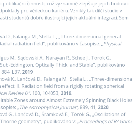
 publikační činnosti, což významně zlepšuje jejich budoucí
dpoklady pro vědeckou kariéru. Vznikly tak dílčí studie v
stí studentů dobře ilustrující jejich aktuální integraci. Sem
čová D., Falanga M., Stella L., „Three-dimensional general
Radial radiation field“, publikováno v časopise:
„Physical
gus M., Sądowski A., Narayan R., Schee J., Török G.,
 Sub-Eddington, Optically Thick, and Stable“, publikováno
,
884, L37,
2019
.
uchová K., Lančová D., Falanga M., Stella L., „Three-dimensiona
ffect. II. Radiation field from a rigidly rotating spherical
ical Review D“
, 100, 104053,
2019
.
abitable Zones around Almost Extremely Spinning Black Hole
asopise:
„The Astrophysical Journal“,
889, 41,
2020
.
á G., Lančová D., Šrámková E., Török G., „Oscillations of
e-Thorne geometry“, publikováno v:
„Proceedings of RAGtim