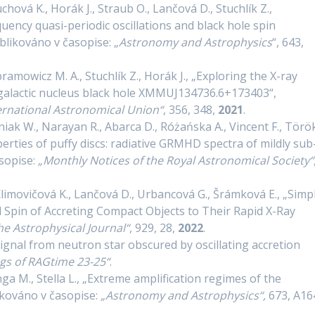
chová K., Horák J., Straub O., Lančová D., Stuchlík Z.,
uency quasi-periodic oscillations and black hole spin
blikováno v časopise: „
Astronomy and Astrophysics
“, 643,
amowicz M. A., Stuchlík Z., Horák J., „Exploring the X-ray
e galactic nucleus black hole XMMUJ134736.6+173403“,
ernational Astronomical Union“
, 356, 348,
2021
.
niak W., Narayan R., Abarca D., Różańska A., Vincent F., Törö
erties of puffy discs: radiative GRMHD spectra of mildly sub
asopise:
„Monthly Notices of the Royal Astronomical Society“
Klimovičová K., Lančová D., Urbancová G., Šrámková E., „Simp
 Spin of Accreting Compact Objects to Their Rapid X-Ray
he Astrophysical Journal“
, 929, 28,
2022
.
Signal from neutron star obscured by oscillating accretion
gs of RAGtime 23-25“
.
anga M., Stella L., „Extreme amplification regimes of the
likováno v časopise:
„Astronomy and Astrophysics“,
673, A16