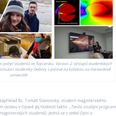
 pobyt studentů ve Švýcarsku. Vpravo: Z výstupů studentských
 simulací studentky Debory Lančové na kolokviu na Harvardově
univerzitě.
. Například Bc. Tomáš Stanovský, student magisterského
m ústavu v Opavě jej hodnotí takto: „
Tento studijní progra
magisterských studentů. Jedná se z velké části o