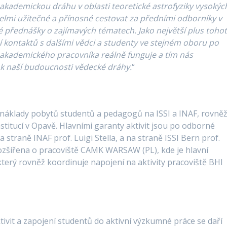
akademickou dráhu v oblasti teoretické astrofyziky vysokýc
elmi užitečné a přínosné cestovat za předními odborníky v
né přednášky o zajímavých tématech. Jako největší plus toho
kontaktů s dalšími vědci a studenty ve stejném oboru po
e akademického pracovníka reálně funguje a tím nás
ky k naší budoucnosti vědecké dráhy.
“
jů náklady pobytů studentů a pedagogů na ISSI a INAF, rovně
titucí v Opavě. Hlavními garanty aktivit jsou po odborné
 straně INAF prof. Luigi Stella, a na straně ISSI Bern prof.
ozšířena o pracoviště CAMK WARSAW (PL), kde je hlavní
terý rovněž koordinuje napojení na aktivity pracoviště BHI
p
ktivit a zapojení studentů do aktivní výzkumné práce se daří