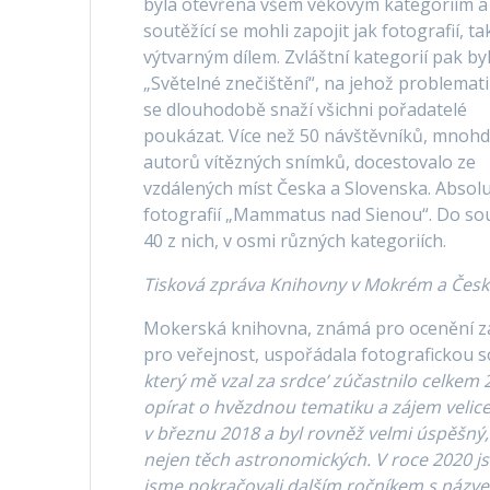
byla otevřena všem věkovým kategoriím a
soutěžící se mohli zapojit jak fotografií, ta
výtvarným dílem. Zvláštní kategorií pak by
„Světelné znečištění“, na jehož problemat
se dlouhodobě snaží všichni pořadatelé
poukázat. Více než 50 návštěvníků, mnoh
autorů vítězných snímků, docestovalo ze
vzdálených míst Česka a Slovenska. Absolut
fotografií „Mammatus nad Sienou“. Do sou
40 z nich, v osmi různých kategoriích.
Tisková zpráva Knihovny v Mokrém a České
Mokerská knihovna, známá pro ocenění za 
pro veřejnost, uspořádala fotografickou s
který mě vzal za srdce’ zúčastnilo celkem 2
opírat o hvězdnou tematiku a zájem velice 
v březnu 2018 a byl rovněž velmi úspěšný
nejen těch astronomických. V roce 2020 js
jsme pokračovali dalším ročníkem s názve