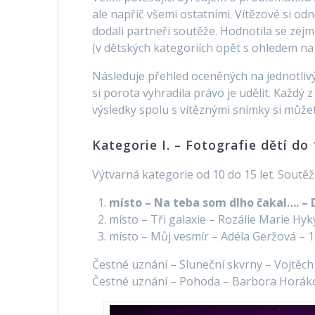
ale napříč všemi ostatními. Vítězové si od
dodali partneři soutěže. Hodnotila se zejm
(v dětských kategoriích opět s ohledem na 
Následuje přehled oceněných na jednotlivý
si porota vyhradila právo je udělit. Každý 
výsledky spolu s vítěznými snímky si můž
Kategorie I. – Fotografie dětí do 
Výtvarná kategorie od 10 do 15 let. Soutěži
místo – Na teba som dlho čakal…. – D
místo – Tři galaxie – Rozálie Marie Hyk
místo – Můj vesmír – Adéla Geržová – 1
Čestné uznání – Sluneční skvrny – Vojtěch 
Čestné uznání – Pohoda – Barbora Horáko