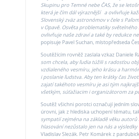
Skupinu pro Temné nebe ČAS, že se letošn
která je čím dál výraznější a ovlivňuje 
Slovenský zväz astronómov v čele s Paľo
v Opavě. Osvěta problematiky světelného z
ovlivňuje naše zdraví a také by redukce 
popisuje Pavel Suchan, místopředseda Čes
Soutěžícím rovněž zaslala vzkaz Daniele 
som chcela, aby ľudia túžili s radosťou obj
vzdialeného vesmíru, jeho krásu a harmó
i poslanie ľudstva. Aby ten krátky čas život
zajatí takéhoto vesmíru je asi tým najkraj
všetkým, súťažiacim i organizátorom za
p
Soutěž všichni porotci označují jedním slo
úrovni, jak z hlediska uchopení tématu, tak
sympatií zejména na základě věku autorů a or
hlasování nezůstalo jen na nás a výsledky o
Vladislav Slezák. Petr Komárek z pardubi