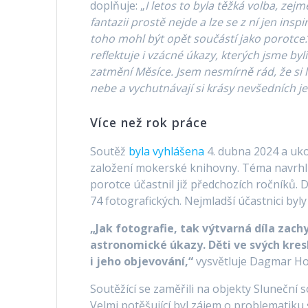
doplňuje: „
I letos to byla těžká volba, ze
fantazii prostě nejde a lze se z ní jen insp
toho mohl být opět součástí jako porotce.
reflektuje i vzácné úkazy, kterých jsme by
zatmění Měsíce. Jsem nesmírně rád, že si 
nebe a vychutnávají si krásy nevšedních je
Více než rok práce
Soutěž
byla vyhlášena
4. dubna 2024 a uko
založení mokerské knihovny. Téma navrhl
porotce účastnil již předchozích ročníků. 
74 fotografických. Nejmladší účastnici byly 
„Jak fotografie, tak výtvarná díla zach
astronomické úkazy. Děti ve svých kres
i jeho objevování,“
vysvětluje Dagmar H
Soutěžící se zaměřili na objekty Sluneční 
Velmi potěšující byl zájem o problematiku s