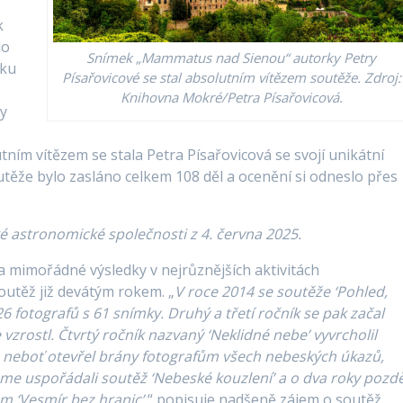
k
lo
Snímek „Mammatus nad Sienou“ autorky Petry
iku
Písařovicové se stal absolutním vítězem soutěže. Zdroj:
Knihovna Mokré/Petra Písařovicová.
dy
ním vítězem se stala Petra Písařovicová se svojí unikátní
těže bylo zasláno celkem 108 děl a ocenění si odneslo přes
 astronomické společnosti z 4. června 2025.
mimořádné výsledky v nejrůznějších aktivitách
outěž již devátým rokem. „
V roce 2014 se soutěže ‘Pohled,
6 fotografů s 61 snímky. Druhý a třetí ročník se pak začal
vzrostl. Čtvrtý ročník nazvaný ‘Neklidné nebe’ vyvrcholil
, neboť otevřel brány fotografům všech nebeských úkazů,
me uspořádali soutěž ‘Nebeské kouzlení’ a o dva roky pozdě
m ‘Vesmír bez hranic’
,“ popisuje nadšeně zájem o soutěž