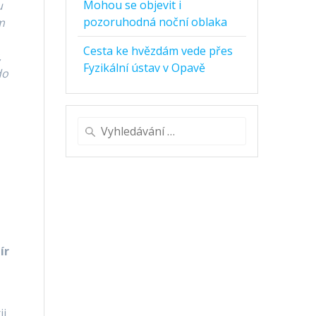
Mohou se objevit i
u
pozoruhodná noční oblaka
em
Cesta ke hvězdám vede přes
,
Fyzikální ústav v Opavě
do
Vyhledat:
ír
i,