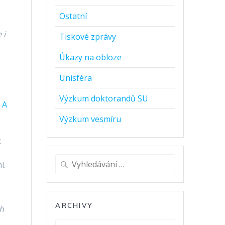
Ostatní
 i
Tiskové zprávy
Úkazy na obloze
Unisféra
Výzkum doktorandů SU
 A
Výzkum vesmíru
k
Vyhledat:
í.
ARCHIVY
ch