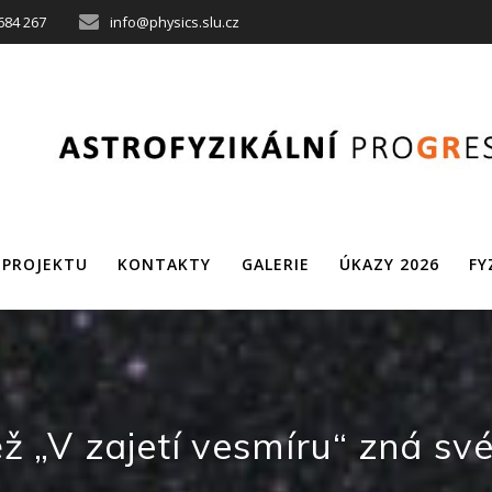
684 267
info@physics.slu.cz
 PROJEKTU
KONTAKTY
GALERIE
ÚKAZY 2026
FY
ž „V zajetí vesmíru“ zná své