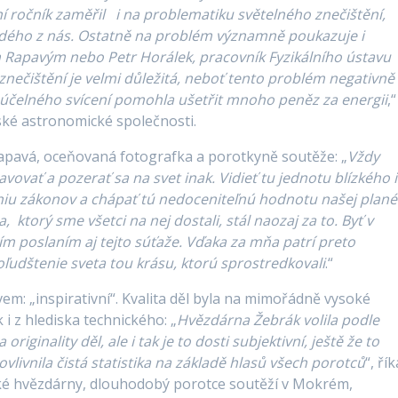
í ročník zaměřil i na problematiku světelného znečištění,
každého z nás. Ostatně na problém významně poukazuje i
m
Rapavým nebo Petr Horálek, pracovník Fyzikálního ústavu
nečištění je velmi důležitá, neboť tento problém negativně
neúčelného svícení pomohla ušetřit mnoho peněz za energii
,“
ké astronomické společnosti.
Rapavá, oceňovaná fotografka a porotkyně soutěže: „
Vždy
avovať a pozerať sa na svet inak. Vidieť tu jednotu blízkého i
niu zákonov a chápať tú nedoceniteľnú hodnotu našej plané
a, ktorý sme všetci na nej dostali, stál naozaj za to. Byť v
ším poslaním aj tejto súťaže. Vďaka za mňa patrí preto
oľudštenie
sveta tou krásu, ktorú sprostredkovali
.“
vem: „inspirativní“. Kvalita děl byla na mimořádně vysoké
 i z hlediska technického: „
Hvězdárna Žebrák volila podle
iginality děl, ale i tak je to dosti subjektivní, ještě že to
vlivnila čistá statistika na základě hlasů všech porotců
“, ří
cké hvězdárny, dlouhodobý porotce soutěží v Mokrém,