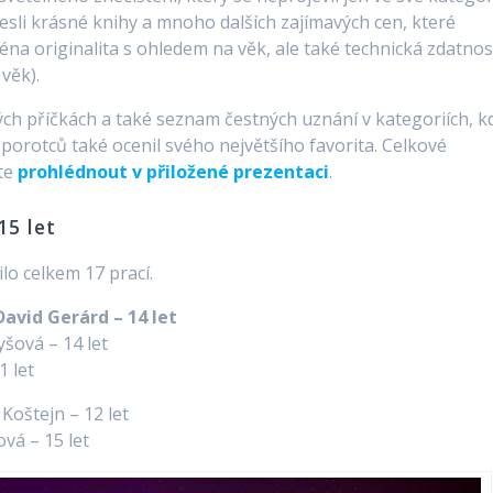
nesli krásné knihy a mnoho dalších zajímavých cen, které
éna originalita s ohledem na věk, ale také technická zdatnos
věk).
ch příčkách a také seznam čestných uznání v kategoriích, k
z porotců také ocenil svého největšího favorita. Celkové
ete
prohlédnout v přiložené prezentaci
.
15 let
lo celkem 17 prací.
avid Gerárd – 14 let
yšová – 14 let
1 let
Koštejn – 12 let
vá – 15 let