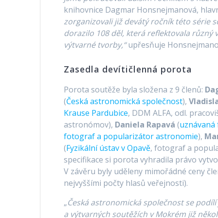
knihovnice Dagmar Honsnejmanová, hlavní
zorganizovali již devátý ročník této série 
dorazilo 108 děl, která reflektovala různý 
výtvarné tvorby,“
upřesňuje Honsnejman
Zasedla devítičlenná porota
Porota soutěže byla složena z 9 členů:
Da
(
Česká astronomická společnost
),
Vladisl
Krause Pardubice
, DDM ALFA, odl. praco
astronómov),
Daniela Rapavá
(
uznávaná f
fotograf a popularizátor astronomie
),
Ma
(
Fyzikální ústav v Opavě
, fotograf a popul
specifikace si porota vyhradila právo vytv
V závěru byly uděleny mimořádné ceny člen
nejvyššími počty hlasů veřejnosti).
„
Česká astronomická společnost se podílí
a výtvarných soutěžích v Mokrém již několik 