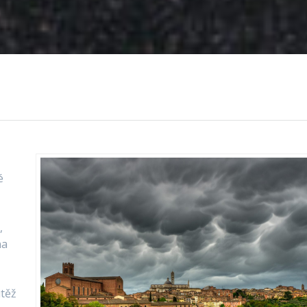
é
,
na
utěž