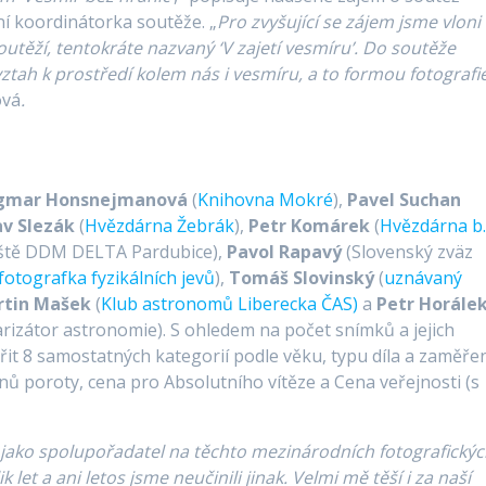
 koordinátorka soutěže. „
Pro zvyšující se zájem jsme vloni
soutěží, tentokráte nazvaný ‘V zajetí vesmíru’. Do soutěže
vztah k prostředí kolem nás i vesmíru, a to formou fotografie
ová
.
gmar Honsnejmanová
(
Knihovna Mokré
),
Pavel Suchan
av Slezák
(
Hvězdárna Žebrák
),
Petr Komárek
(
Hvězdárna b.
viště DDM DELTA Pardubice),
Pavol Rapavý
(Slovenský zväz
otografka fyzikálních jevů
),
Tomáš Slovinský
(
uznávaný
rtin Mašek
(
Klub astronomů Liberecka ČAS)
a
Petr Horále
arizátor astronomie). S ohledem na počet snímků a jejich
ořit 8 samostatných kategorií podle věku, typu díla a zaměřen
ů poroty, cena pro Absolutního vítěze a Cena veřejnosti (s
 jako spolupořadatel na těchto mezinárodních fotografický
let a ani letos jsme neučinili jinak. Velmi mě těší i za naší