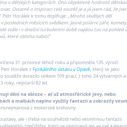
jména v dětských kategoriích. Ono objektivně hodnotit dětsko
irovat. Ostatně o inspiraci celá soutěž je a já jsem rád, že js
“ Petr Horálek k tomu doplňuje: „
Mnoho skvělých děl
li v posledních měsících svědkem: Jasné polární záře, komety
lidé stále i v dnešní turbulentní době najdou čas na pohled 
vů, které obloha nabízí
.“
nčena 31. prosince téhož roku a připomněla 135. výročí
 Petr Horálek z
Fyzikálního ústavu v Opavě
, který se jako
Do soutěže dorazilo celkem 109 prací, z toho 34 výtvarných a
3 roky, nejstarší 82 let.
ycují dění na obloze – ať už atmosférické jevy, nebo
bách a malbách naplno využily fantazii a zobrazily vesm
onsnejmanová z mokerské knihovny.
soustavy, ale i třeba na souhvězdí nebo vesmírnou fantazii.
větelného znečištění, který se neprojevil jen ve své kategori