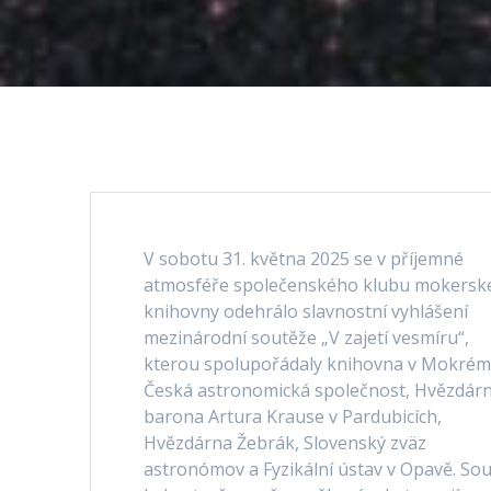
V sobotu 31. května 2025 se v příjemné
atmosféře společenského klubu mokersk
knihovny odehrálo slavnostní vyhlášení
mezinárodní soutěže „V zajetí vesmíru“,
kterou spolupořádaly knihovna v Mokrém
Česká astronomická společnost, Hvězdár
barona Artura Krause v Pardubicích,
Hvězdárna Žebrák, Slovenský zväz
astronómov a Fyzikální ústav v Opavě. So