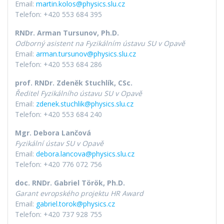
Email:
martin.kolos@physics.slu.cz
Telefon: +420 553 684 395
RNDr. Arman Tursunov, Ph.D.
Odborný asistent na Fyzikálním ústavu SU v Opavě
Email:
arman.tursunov@physics.slu.cz
Telefon: +420 553 684 286
prof. RNDr. Zdeněk Stuchlík, CSc.
Ředitel Fyzikálního ústavu SU v Opavě
Email:
zdenek.stuchlik@physics.slu.cz
Telefon: +420 553 684 240
Mgr. Debora Lančová
Fyzikální ústav SU v Opavě
Email:
debora.lancova@physics.slu.cz
Telefon: +420 776 072 756
doc. RNDr. Gabriel Török, Ph.D.
Garant evropského projektu HR Award
Email:
gabriel.torok@physics.cz
Telefon: +420 737 928 755