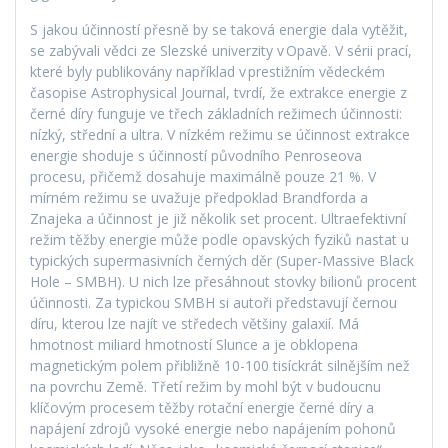
S jakou účinností přesně by se taková energie dala vytěžit,
se zabývali vědci ze Slezské univerzity v Opavě. V sérii prací,
které byly publikovány například v prestižním vědeckém
časopise Astrophysical Journal, tvrdí, že extrakce energie z
černé díry funguje ve třech základních režimech účinnosti:
nízký, střední a ultra. V nízkém režimu se účinnost extrakce
energie shoduje s účinností původního Penroseova
procesu, přičemž dosahuje maximálně pouze 21 %. V
mírném režimu se uvažuje předpoklad Brandforda a
Znajeka a účinnost je již několik set procent. Ultraefektivní
režim těžby energie může podle opavských fyziků nastat u
typických supermasivních černých děr (Super-Massive Black
Hole – SMBH). U nich lze přesáhnout stovky bilionů procent
účinnosti. Za typickou SMBH si autoři představují černou
díru, kterou lze najít ve středech většiny galaxií. Má
hmotnost miliard hmotností Slunce a je obklopena
magnetickým polem přibližně 10-100 tisíckrát silnějším než
na povrchu Země. Třetí režim by mohl být v budoucnu
klíčovým procesem těžby rotační energie černé díry a
napájení zdrojů vysoké energie nebo napájením pohonů