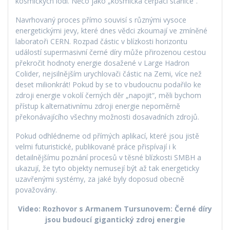
kosmických lodí. Něco jako „kosmická čerpací stanice“.
Navrhovaný proces přímo souvisí s různými vysoce
energetickými jevy, které dnes vědci zkoumají ve zmíněné
laboratoři CERN. Rozpad částic v blízkosti horizontu
událostí supermasivní černé díry může přirozenou cestou
překročit hodnoty energie dosažené v Large Hadron
Colider, nejsilnějším urychlovači částic na Zemi, více než
deset milionkrát! Pokud by se to v budoucnu podařilo ke
zdroji energie v okolí černých děr „napojit“, měli bychom
přístup k alternativnímu zdroji energie nepoměrně
překonávajícího všechny možnosti dosavadních zdrojů.
Pokud odhlédneme od přímých aplikací, které jsou jistě
velmi futuristické, publikované práce přispívají i k
detailnějšímu poznání procesů v těsné blízkosti SMBH a
ukazují, že tyto objekty nemusejí být až tak energeticky
uzavřenými systémy, za jaké byly doposud obecně
považovány.
Video: Rozhovor s Armanem Tursunovem: Černé díry
jsou budoucí gigantický zdroj energie