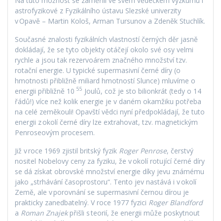
Na tuto možnost se zaměřili ve svém vědeckém výzkumu i
astrofyzikové z Fyzikálního ústavu Slezské univerzity
v Opavě – Martin Kološ, Arman Tursunov a Zdeněk Stuchlík.
Současné znalosti fyzikálních vlastností černých děr jasně
dokládají, že se tyto objekty otáčejí okolo své osy velmi
rychle a jsou tak rezervoárem značného množství tzv.
rotační energie. U typické supermasivní černé díry (o
hmotnosti přibližně miliard hmotností Slunce) mluvíme o
55
energii přibližně 10
Joulů, což je sto bilionkrát (tedy o 14
řádů!) více než kolik energie je v daném okamžiku potřeba
na celé zeměkouli! Opavští vědci nyní předpokládají, že tuto
energii z okolí černé díry lze extrahovat, tzv. magnetickým
Penroseovým procesem.
Již v roce 1969 zjistil britský fyzik
Roger Penrose
, čerstvý
nositel Nobelovy ceny za fyziku, že v okolí rotující černé díry
se dá získat obrovské množství energie díky jevu známému
jako „strhávání časoprostoru“. Tento jev nastává i v okolí
Země, ale v porovnání se supermasivní černou dírou je
prakticky zanedbatelný. V roce 1977 fyzici
Roger Blandford
a
Roman Znajek
přišli s teorií, že energii může poskytnout