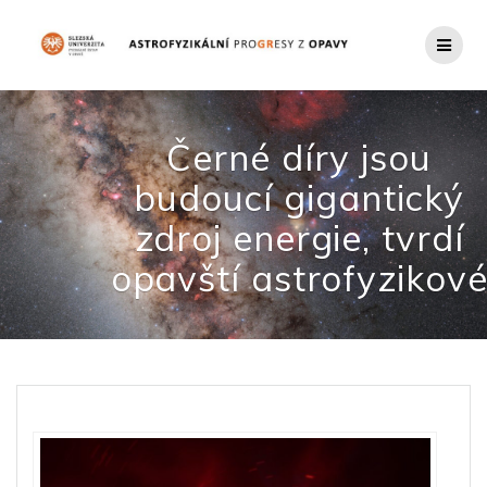
Přeskočit
na
obsah
Černé díry jsou
budoucí gigantický
zdroj energie, tvrdí
opavští astrofyzikov