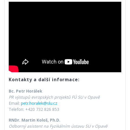
Kontakty a další informace:
Bc. Petr Horálek
PR výstupů evropských projektů FÚ SU v Opavě
Email:
petr.horalek@slu.cz
Telefon: +420 732 826 853
RNDr. Martin Kološ, Ph.D.
Odborný asistent na Fyzikálním ústavu SU v Opavě