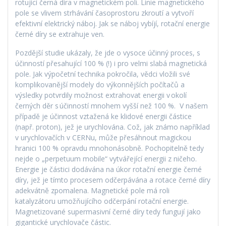
rotující černá díra v magnetickém poli. Linie magnetického
pole se vlivem strhávání časoprostoru zkroutí a vytvoří
efektivní elektrický náboj. Jak se náboj vybíjí, rotační energie
černé díry se extrahuje ven.
Pozdější studie ukázaly, že jde o vysoce účinný proces, s
účinností přesahující 100 % (!) i pro velmi slabá magnetická
pole. Jak výpočetní technika pokročila, vědci vložili své
komplikovanější modely do výkonnějších počítačů a
výsledky potvrdily možnost extrahovat energii v okolí
černých děr s účinností mnohem vyšší než 100 %. V našem
případě je účinnost vztažená ke klidové energii částice
(např. proton), jež je urychlována. Což, jak známo například
v urychlovačích v CERNu, může přesáhnout magickou
hranici 100 % opravdu mnohonásobně. Pochopitelně tedy
nejde o „perpetuum mobile“ vytvářející energii z ničeho.
Energie je částici dodávána na úkor rotační energie černé
díry, jež je tímto procesem odčerpávána a rotace černé díry
adekvátně zpomalena. Magnetické pole má roli
katalyzátoru umožňujícího odčerpání rotační energie.
Magnetizované supermasivní černé díry tedy fungují jako
gigantické urychlovače částic.