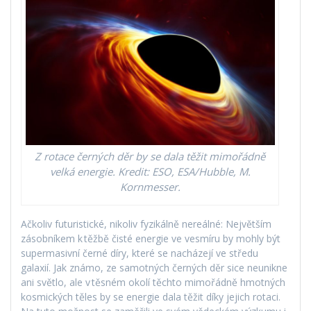
Z rotace černých děr by se dala těžit mimořádně
velká energie. Kredit: ESO, ESA/Hubble, M.
Kornmesser.
Ačkoliv futuristické, nikoliv fyzikálně nereálné: Největším
zásobníkem k těžbě čisté energie ve vesmíru by mohly být
supermasivní černé díry, které se nacházejí ve středu
galaxií. Jak známo, ze samotných černých děr sice neunikne
ani světlo, ale v těsném okolí těchto mimořádně hmotných
kosmických těles by se energie dala těžit díky jejich rotaci.