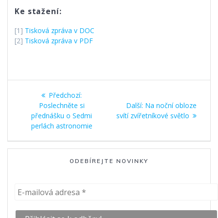
Ke stažení:
[1]
Tisková zpráva v DOC
[2]
Tisková zpráva v PDF
Navigace
Předchozí
Předchozí:
pro
příspěvek:
Další
Poslechněte si
Další:
Na noční obloze
příspěvek:
přednášku o Sedmi
svítí zvířetníkové světlo
příspěvek
perlách astronomie
ODEBÍREJTE NOVINKY