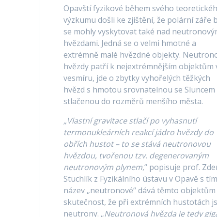
Opavští fyzikové během svého teoretické
výzkumu došli ke zjištění, že polární záře 
se mohly vyskytovat také nad neutronový
hvězdami. Jedná se o velmi hmotné a
extrémně malé hvězdné objekty. Neutron
hvězdy patří k nejextrémnějším objektům 
vesmíru, jde o zbytky vyhořelých těžkých
hvězd s hmotou srovnatelnou se Sluncem
stlačenou do rozměrů menšího města.
„Vlastní gravitace stlačí po vyhasnutí
termonukleárních reakcí jádro hvězdy do
obřích hustot – to se stává neutronovou
hvězdou, tvořenou tzv. degenerovaným
neutronovým plynem
,“ popisuje prof. Zd
Stuchlík z Fyzikálního ústavu v Opavě s tím
název „neutronové“ dává těmto objektům
skutečnost, že při extrémních hustotách j
neutrony. „
Neutronová hvězda je tedy gig