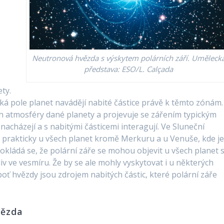
Neutronová hvězda s výskytem polárních září. Uměleck
představa: ESO/L. Calçada
ty.
ká pole planet navádějí nabité částice právě k těmto zónám.
ch atmosféry dané planety a projevuje se zářením typickým
nacházejí a s nabitými částicemi interagují. Ve Sluneční
 prakticky u všech planet kromě Merkuru a u Venuše, kde j
okládá se, že polární záře se mohou objevit u všech planet 
 ve vesmíru. Že by se ale mohly vyskytovat i u některých
oť hvězdy jsou zdrojem nabitých částic, které polární záře
vězda