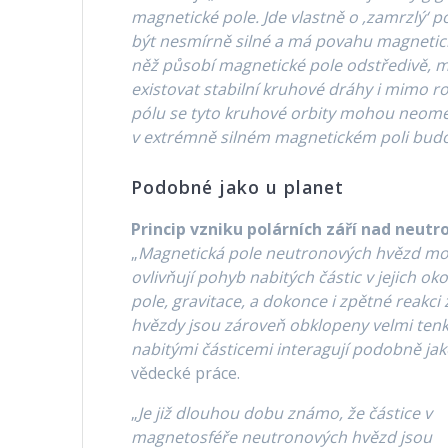
magnetické pole.
Jde vlastně o ‚zamrzlý‘
být nesmírně silné a má povahu magnetic
něž působí magnetické pole odstředivě, m
existovat stabilní kruhové dráhy i mimo r
pólu se tyto kruhové orbity mohou neom
v extrémně silném magnetickém poli budou
Podobné jako u planet
Princip vzniku polárních září nad neu
„
Magnetická pole neutronových hvězd mohou
ovlivňují pohyb nabitých částic v jejich o
pole, gravitace, a dokonce i zpětné reak
hvězdy jsou zároveň obklopeny velmi tenk
nabitými částicemi interagují podobně ja
vědecké práce.
„
Je již dlouhou dobu známo, že částice v
magnetosféře neutronových hvězd jsou