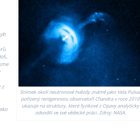
hyb
orů
loš,
jsme
e
 z
Snímek okolí neutronové hvězdy známé jako Vela Pulsa
pořízený rentgenovou observatoří Chandra v roce 2010
ukazuje na struktury, které fyzikové z Opavy analyticky
ako
odvodili ve své vědecké práci. Zdroj: NASA.