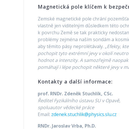
Magnetická pole klíčem k bezpeč
Zemské magnetické pole chrání pozemšťa
vlastně jen viditelným důsledkem této och
k povrchu Země se tak prakticky nedostane
problémy zejména naším sondám a kosmick
aby těmito pásy neprolétávaly. „
Efekty, k
pochopit tyto extrémní jevy v okolí neutr
hodnot a intenzity. A samozřejmě naopak
pomáhají i lépe pochopit některé jevy v m
Kontakty a další informace:
prof. RNDr. Zdeněk Stuchlík, CSc.
Ředitel Fyzikálního ústavu SU v Opavě,
spoluautor vědecké práce
Email:
zdenek.stuchlik@physics.slu.cz
RNDr. Jaroslav Vrba, Ph.D.