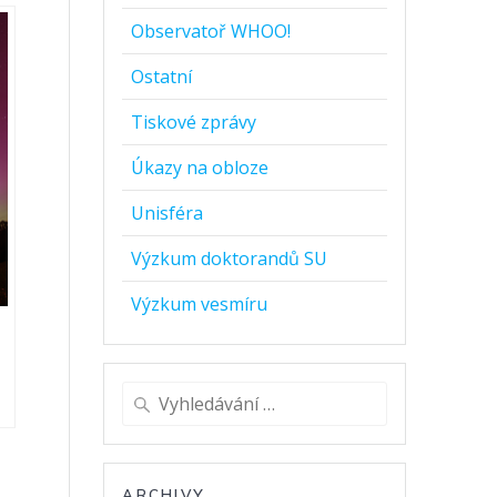
Observatoř WHOO!
Ostatní
Tiskové zprávy
Úkazy na obloze
Unisféra
Výzkum doktorandů SU
Výzkum vesmíru
Vyhledat:
ARCHIVY