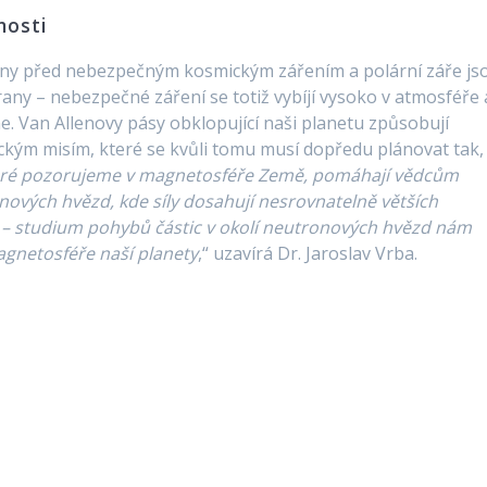
nosti
ny před nebezpečným kosmickým zářením a polární záře js
rany – nebezpečné záření se totiž vybíjí vysoko v atmosféře 
. Van Allenovy pásy obklopující naši planetu způsobují
ým misím, které se kvůli tomu musí dopředu plánovat tak,
teré pozorujeme v magnetosféře Země, pomáhají vědcům
onových hvězd, kde síly dosahují nesrovnatelně větších
 – studium pohybů částic v okolí neutronových hvězd nám
agnetosféře naší planety
,“ uzavírá Dr. Jaroslav Vrba.