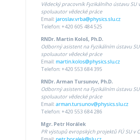
Vědecký pracovník Fyzikálního ústavu SU 
spoluautor vědecké práce
Email:
jaroslav.vrba@physics.slu.cz
Telefon: +420 605 484 525
RNDr. Martin Kološ, Ph.D.
Odborný asistent na Fyzikálním ústavu SU
spoluautor vědecké práce
Email:
martin.kolos@physics.slu.cz
Telefon: +420 553 684 395
RNDr. Arman Tursunov, Ph.D.
Odborný asistent na Fyzikálním ústavu SU
spoluautor vědecké práce
Email:
arman.tursunov@physics.slu.cz
Telefon: +420 553 684 286
Mgr. Petr Horálek
PR výstupů evropských projektů FÚ SU v 
Email:
petr.horalek@slu.cz