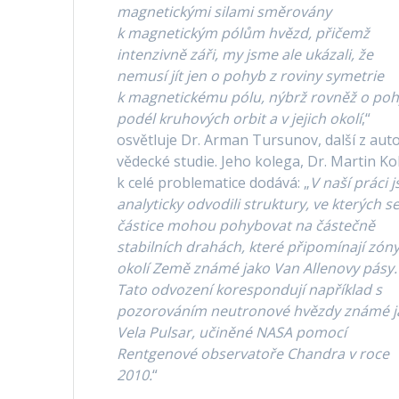
magnetickými silami směrovány
k magnetickým pólům hvězd, přičemž
intenzivně záři, my jsme ale ukázali, že
nemusí jít jen o pohyb z roviny symetrie
k magnetickému pólu, nýbrž rovněž o po
podél kruhových orbit a v jejich okolí
,“
osvětluje Dr. Arman Tursunov, další z aut
vědecké studie. Jeho kolega, Dr. Martin Ko
k celé problematice dodává: „
V naší práci 
analyticky odvodili struktury, ve kterých s
částice mohou pohybovat na částečně
stabilních drahách, které připomínají zóny
okolí Země známé jako Van Allenovy pásy.
Tato odvození korespondují například s
pozorováním neutronové hvězdy známé j
Vela Pulsar, učiněné NASA pomocí
Rentgenové observatoře Chandra v roce
2010.
“