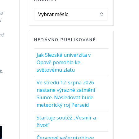
Archivy
na
i
mž
NEDÁVNO PUBLIKOVANÉ
Jak Slezská univerzita v
Opavě pomohla ke
světovému zlatu
t
.
Ve středu 12. srpna 2026
nastane výrazné zatmění
Slunce. Následovat bude
meteorický roj Perseid
Startuje soutěž „Vesmír a
život“
Červnové večerní obloze