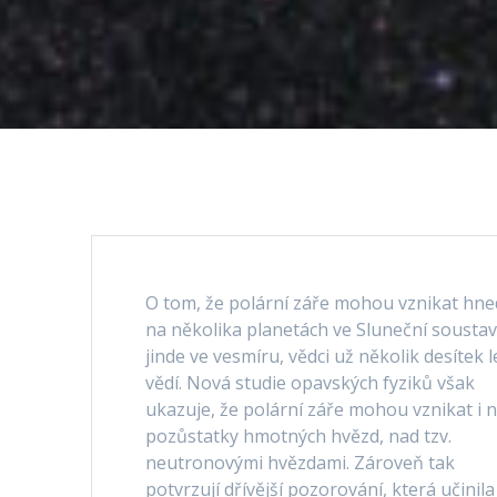
O tom, že polární záře mohou vznikat hne
na několika planetách ve Sluneční soustav
jinde ve vesmíru, vědci už několik desítek l
vědí. Nová studie opavských fyziků však
ukazuje, že polární záře mohou vznikat i 
pozůstatky hmotných hvězd, nad tzv.
neutronovými hvězdami. Zároveň tak
potvrzují dřívější pozorování, která učinila