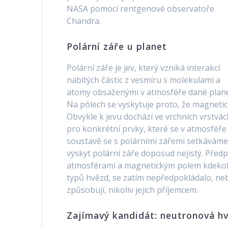
NASA pomocí rentgenové observatoře
Chandra.
Polární záře u planet
Polární záře je jev, který vzniká interakcí
nabitých částic z vesmíru s molekulami a
atomy obsaženými v atmosféře dané plane
Na pólech se vyskytuje proto, že magnetic
Obvykle k jevu dochází ve vrchních vrstvá
pro konkrétní prvky, které se v atmosféře 
soustavě se s polárními zářemi setkáváme
výskyt polární záře doposud nejistý. Předp
atmosférami a magnetickým polem kdekoliv
typů hvězd, se zatím nepředpokládalo, neb
způsobují, nikoliv jejich příjemcem.
Zajímavý kandidát: neutronová h