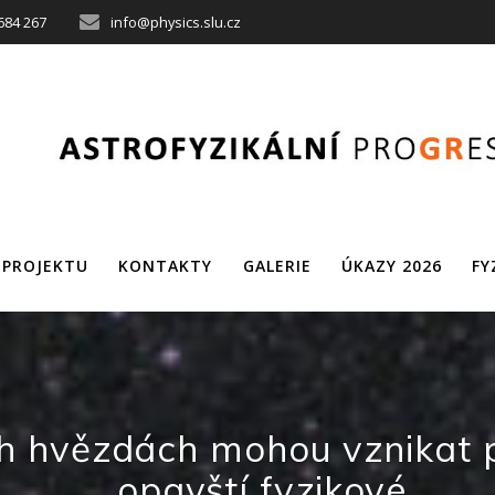
684 267
info@physics.slu.cz
 PROJEKTU
KONTAKTY
GALERIE
ÚKAZY 2026
FY
hvězdách mohou vznikat polá
opavští fyzikové