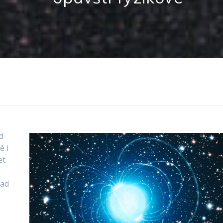
d
ě i
et
nad