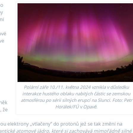
ho
by
mi
ové
ve
Polární záře 10./11. května 2024 vznikla v důsledku
interakce hustého oblaku nabitých částic se zemskou
atmosférou po sérii silných erupcí na Slunci. Foto: Petr
eněk
Horálek/FÚ v Opavě.
, že
sou elektrony „vtlačeny“ do protonů jež se tak změní na
antické atomové jádro, které si zachovává mimořádně silné