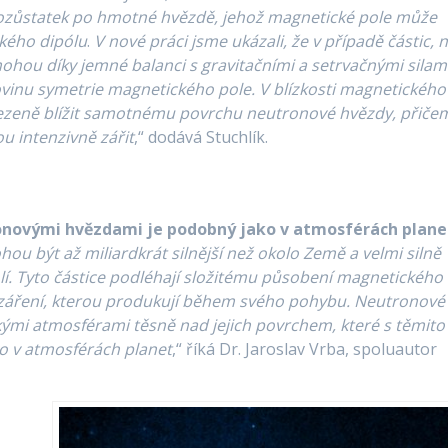
 pozůstatek po hmotné hvězdě, jehož magnetické pole může
kého dipólu
.
V nové práci jsme ukázali, že v případě částic, 
ohou díky jemné balanci s gravitačními a setrvačnými silam
ovinu symetrie magnetického pole. V blízkosti magnetického
ezeně blížit samotnému povrchu neutronové hvězdy, přiče
 intenzivně zářit
,“ dodává Stuchlík.
tronovými hvězdami je podobný jako v atmosférách plane
 být až miliardkrát silnější než okolo Země a velmi silně
kolí. Tyto částice podléhají složitému působení magnetického
ci záření, kterou produkují během svého pohybu. Neutronové
ými atmosférami těsně nad jejich povrchem, které s těmito
ko v atmosférách planet
,“ říká Dr. Jaroslav Vrba, spoluautor