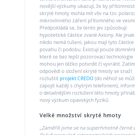
novější výzkumy ukazují, že by přítomnost
skryté hmoty mohla mít vliv na tzv. polariz
mikrovlnného záření přítomného ve vesmí
Předpokládá se, že tento jev způsobují
hypotetické částice zvané Axiony. Ale jinak
nikdo nemá tušení, jakou mají tyto částice
povahu či podobu. Existují pouze domněn
které se bez lepší pozorovací technologie
mohou jen těžko potvrdit či vyvrátit. Zatí
odpovědi o složení skryté hmoty se snaží
rozluštit
projekt CREDO
(do něhož se můž
zapojit každý s chytrým telefonem), infor
o detailnějším rozložení této hmoty přináš
nový výzkum opavských fyziků.
Velké množství skryté hmoty
„Zaměřili jsme se na superhmotné černé d
Právě nesoulad astronomických pozorová