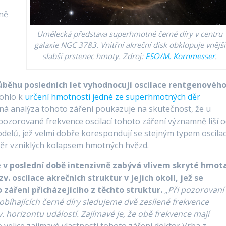
ně
Umělecká představa superhmotné černé díry v centru
galaxie NGC 3783. Vnitřní akreční disk obklopuje vnější
slabší prstenec hmoty. Zdroj:
ESO/M. Kornmesser
.
růběhu posledních let vyhodnocují oscilace rentgenovéh
mohlo k
určení hmotnosti jedné ze superhmotných děr
obná analýza tohoto záření poukazuje na skutečnost, že u
ozorované frekvence oscilací tohoto záření významně liší 
odelů, jež velmi dobře korespondují se stejným typem oscilac
děr vzniklých kolapsem hmotných hvězd.
e v poslední době intenzivně zabývá vlivem skryté hmot
v. oscilace akrečních struktur v jejich okolí, jež se
záření přicházejícího z těchto struktur.
„
Při pozorovaní
obíhajících černé díry sledujeme dvě zesílené frekvence
v. horizontu událostí. Zajímavé je, že obě frekvence mají