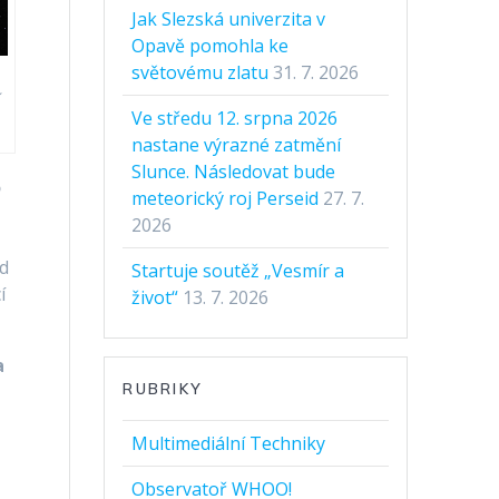
Jak Slezská univerzita v
Opavě pomohla ke
světovému zlatu
31. 7. 2026
Ve středu 12. srpna 2026
nastane výrazné zatmění
Slunce. Následovat bude
o
meteorický roj Perseid
27. 7.
2026
od
Startuje soutěž „Vesmír a
í
život“
13. 7. 2026
a
RUBRIKY
Multimediální Techniky
Observatoř WHOO!