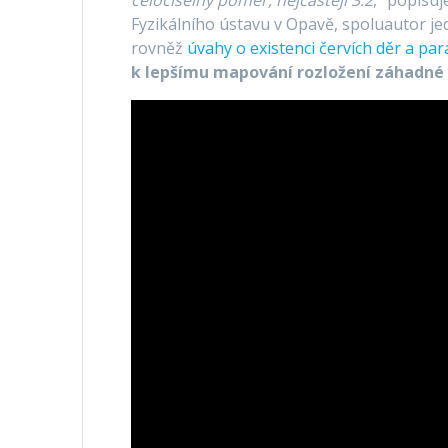
celočíselný poměr, nejčastěji 3:2
,“ popisuj
Fyzikálního ústavu v Opavě, spoluautor je
rovněž
úvahy o existenci červích děr a par
k lepšímu mapování rozložení záhadné