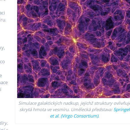
aci
ru.
ky,
mco
e
mace
í
Simulace galaktických nadkup, jejichž struktury ovlivňuj
skrytá hmota ve vesmíru. Umělecká představa:
Springel
et al. (Virgo Consortium).
íry.
ní s