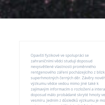
Opavští fyzikové ve spolupráci se
zahraničními vědci studují doposud
nevysvětlené vlastnosti proměnného
rentgenového záření pocházejícího z blízk
superhmotných černých děr. Závěry nové
výzkumu vědce vedou mimo jiné také k
zajímavým informacím o rozložení a intera
doposud málo probádané skryté hmoty v
vesmíru. Jedním z důsledků výzkumu je m