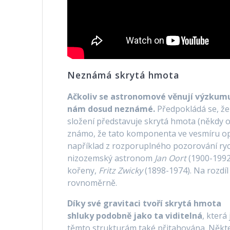
Neznámá skrytá hmota
Ačkoliv se astronomové věnují výzkumu v
nám dosud neznámé.
Předpokládá se, že
složení představuje skrytá hmota (někdy o
známo, že tato komponenta ve vesmíru oprav
například z rozporuplného pozorování rych
nizozemský astronom
Jan Oort
(1900-1992
kořeny,
Fritz Zwicky
(1898-1974). Na rozdíl
rovnoměrně.
Díky své gravitaci tvoří skrytá hmota
shluky podobně jako ta viditelná
, která 
těmto strukturám také přitahována. Někt