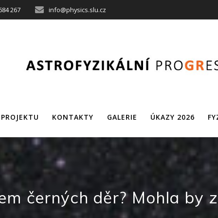
684 267
info@physics.slu.cz
 PROJEKTU
KONTAKTY
GALERIE
ÚKAZY 2026
FY
em černých děr? Mohla by z