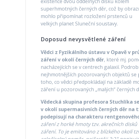
existence dvou oddělných disků kolem
superhmotných černých děr, což by obraz
mohlo připomínat rozložení prstenců u
velkých planet Sluneční soustavy.
Doposud nevysvětlené záření
Vědci z Fyzikálního ústavu v Opavě v p
záření v okolí černých děr
, které mj. po
nacházejících se v centrech galaxií. Podr
nejhmotnějších pozorovaných objektů se p
toho, co vědci předpokládají na základě m
záření u pozorovaných „malých“ černých 
Vědecká skupina profesora Stuchlíka s
v okolí supermasivních černých děr na tz
podepisují na charakteru rentgenového 
záření z horké hmoty tzv. akrečních disků 
záření.
To je emitováno z blízkého okolí tz