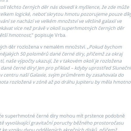
lí těchto černých děr nás dovedl k myšlence, že zde může
o celkem logické, neboť skrytou hmotu pozorujeme pouze dík
ání se nachází ve velkém množství ve většině galaxií ve
čekávat více než právě v okolí superhmotných černých děr
větší hmotnost
,“ popisuje Vrba.
ných děr rozložena v nemalém množství. „
Pokud bychom
 nějakých 50 poloměrů dané černé díry, přičemž za okraj
tí, naše výpočty ukazují, že v takovém okolí je rozložena
dané černé díry! Jen pro příklad – kdyby uprostřed Sluneční
 v centru naší Galaxie
,
svým průměrem by zasahovala do
ota rozložená v zóně až po dráhu Jupiteru by měla hmotno
 že superhmotné černé díry mohou mít prstence podobně
tě vyvolávající gravitační poruchy běžného prostoročasu
ít ke vzniku dvou oddělených akrečních disků, přičemž