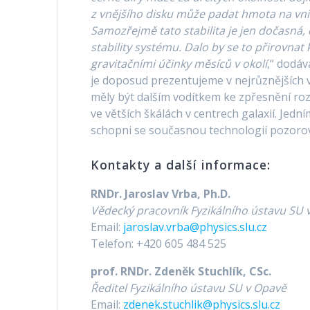
z vnějšího disku může padat hmota na vnitř
Samozřejmě tato stabilita je jen dočasn
stability systému. Dalo by se to přirovna
gravitačními účinky měsíců v okolí
,“ dodáv
je doposud prezentujeme v nejrůznějších vi
měly být dalším vodítkem ke zpřesnění roz
ve větších škálách v centrech galaxií. Je
schopni se současnou technologií pozorov
Kontakty a další informace:
RNDr. Jaroslav Vrba, Ph.D.
Vědecký pracovník Fyzikálního ústavu SU 
Email:
jaroslav.vrba@physics.slu.cz
Telefon: +420 605 484 525
prof. RNDr. Zdeněk Stuchlík, CSc.
Ředitel Fyzikálního ústavu SU v Opavě
Email:
zdenek.stuchlik@physics.slu.cz