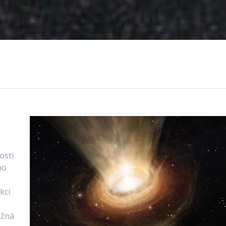
osti
ho
kci
e
ožná