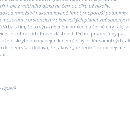
ní, ale z vnitřního disku na černou díru už nikoliv.
á, dokud množství nakumulované hmoty neporuší podmínky
t k mezerám v prstencích v okolí velkých planet způsobených
á Vrba s tím, že to výrazně mění pohled na černé díry tak, ja
deích i obrázcích. Právě vlastnosti těchto prstenců by pak
ložení skryté hmoty nejen kolem černých děr samotných, ale
dním dechem však dodává, že takové „prstence“ zatím nejsme
at.
v Opavě