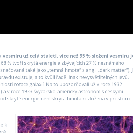
esmíru už celá staletí, více než 95 % složení vesmíru j
 68 % tvoří skrytá energie a zbývajících 27 % neznámého
značovaná také jako „temná hmota“ z angl. „dark matter“). 
du existuje, a to kvůli řadě jinak nevysvětlitelných jevů,
lostí rotace galaxií. Na to upozorňovali už v roce 1932
) a v roce 1933 švýcarsko-americký astronom s českými
 od skryté energie není skrytá hmota rozložena v prostoru
je k
eré