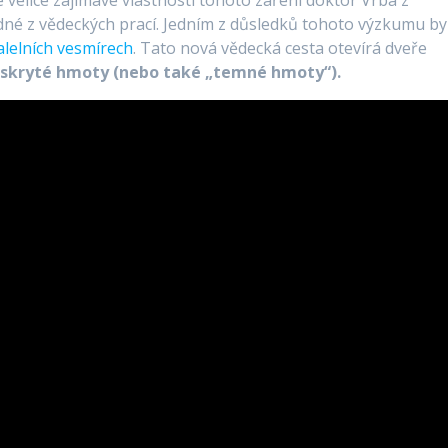
e velice zajímavé vlastnosti tohoto záření doktor Vrba z
dné z vědeckých prací. Jedním z důsledků tohoto výzkumu by
alelních vesmírech
. Tato nová vědecká cesta otevírá dveře
 skryté hmoty (nebo také „temné hmoty“).