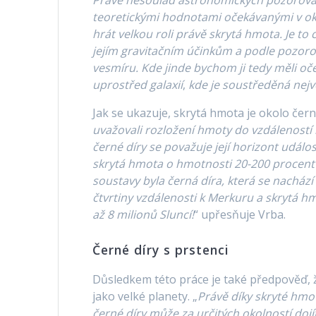
teoretickými hodnotami očekávanými v oko
hrát velkou roli právě skrytá hmota. Je t
jejím gravitačním účinkům a podle pozorov
vesmíru. Kde jinde bychom ji tedy měli o
uprostřed galaxií
,
kde je soustředěná nej
Jak se ukazuje, skrytá hmota je okolo čer
uvažovali rozložení hmoty do vzdáleností
černé díry se považuje její horizont událos
skrytá hmota o hmotnost
i
20-200 procent 
soustavy byla černá díra, která se nachází
čtvrtiny vzdálenosti k
Merkuru
a
skrytá hm
až 8 milionů Sluncí!
“ upřesňuje Vrba.
Černé díry s prstenci
Důsledkem této práce je také předpověď,
jako velké planety. „
Právě díky skryté hmo
černé díry může za určitých okolností doj