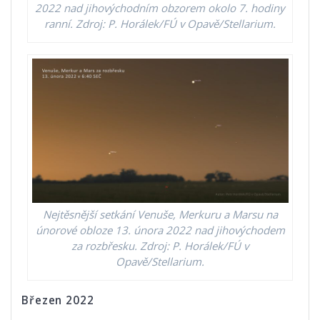
2022 nad jihovýchodním obzorem okolo 7. hodiny
ranní. Zdroj: P. Horálek/FÚ v Opavě/Stellarium.
Nejtěsnější setkání Venuše, Merkuru a Marsu na
únorové obloze 13. února 2022 nad jihovýchodem
za rozbřesku. Zdroj: P. Horálek/FÚ v
Opavě/Stellarium.
Březen 2022