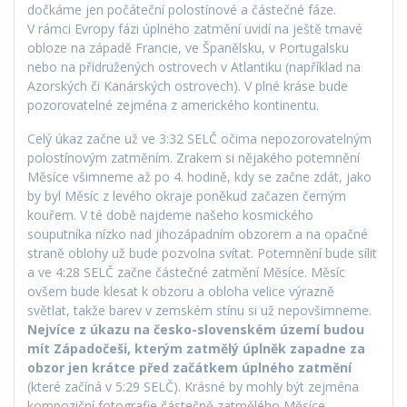
dočkáme jen počáteční polostínové a částečné fáze.
V rámci Evropy fázi úplného zatmění uvidí na ještě tmavé
obloze na západě Francie, ve Španělsku, v Portugalsku
nebo na přidružených ostrovech v Atlantiku (například na
Azorských či Kanárských ostrovech). V plné kráse bude
pozorovatelné zejména z amerického kontinentu.
Celý úkaz začne už ve 3:32 SELČ očima nepozorovatelným
polostínovým zatměním. Zrakem si nějakého potemnění
Měsíce všimneme až po 4. hodině, kdy se začne zdát, jako
by byl Měsíc z levého okraje poněkud začazen černým
kouřem. V té době najdeme našeho kosmického
souputníka nízko nad jihozápadním obzorem a na opačné
straně oblohy už bude pozvolna svítat. Potemnění bude sílit
a ve 4:28 SELČ začne částečné zatmění Měsíce. Měsíc
ovšem bude klesat k obzoru a obloha velice výrazně
světlat, takže barev v zemském stínu si už nepovšimneme.
Nejvíce z úkazu na česko-slovenském území budou
mít Západočeši, kterým zatmělý úplněk zapadne za
obzor jen krátce před začátkem úplného zatmění
(které začíná v 5:29 SELČ). Krásné by mohly být zejména
kompoziční fotografie částečně zatmělého Měsíce