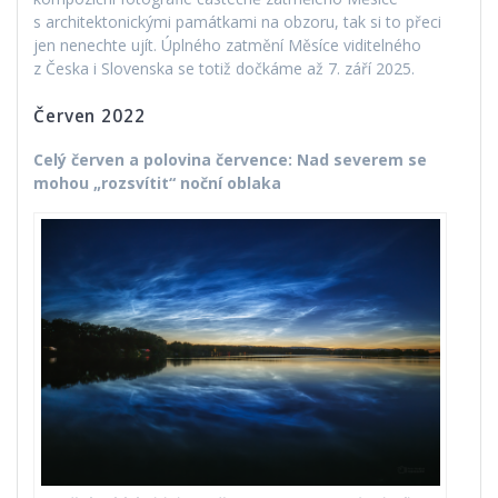
s architektonickými památkami na obzoru, tak si to přeci
jen nenechte ujít. Úplného zatmění Měsíce viditelného
z Česka i Slovenska se totiž dočkáme až 7. září 2025.
Červen 2022
Celý červen a polovina července: Nad severem se
mohou „rozsvítit“ noční oblaka