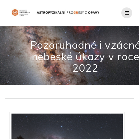
Přeskočit
na
obsah
Pozoruhodné i vzácn
nebeské úkazy v roc
2022