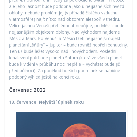
ale jeho jasnost bude podobná jako u nejjasnějších hvězd
oblohy, nebude problém jej (v případě čistého vzduchu
v atmosféře) najít nízko nad obzorem alespoň v triedru.
Velice jasnou Venuši přehlédnout nepůjde, po Měsíci bude
nejjasnějším objektem oblohy. Nad východem najdeme
Měsíc a Mars. Po Venuši a Měsíci třetí nejjasnější objekt
planetární „šňůry“ – Jupiter – bude rovněž nepřehlédnutelný.
Ten už bude ležet vysoko nad jihovýchodem. Poslední
k nalezení pak bude planeta Saturn (která ze všech planet
bude k vidění v průběhu noci nejdéle – vycházet bude již
před půlnocí). Za poněkud horších podmínek se nabídne
podobný výhled ještě na konci roku.
Červenec 2022
13. července: Největší úplněk roku