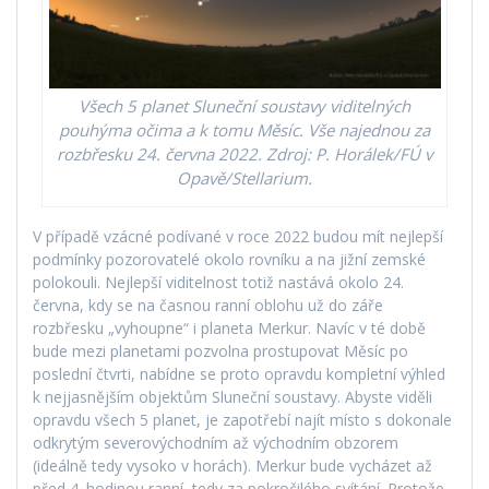
Všech 5 planet Sluneční soustavy viditelných
pouhýma očima a k tomu Měsíc. Vše najednou za
rozbřesku 24. června 2022. Zdroj: P. Horálek/FÚ v
Opavě/Stellarium.
V případě vzácné podívané v roce 2022 budou mít nejlepší
podmínky pozorovatelé okolo rovníku a na jižní zemské
polokouli. Nejlepší viditelnost totiž nastává okolo 24.
června, kdy se na časnou ranní oblohu už do záře
rozbřesku „vyhoupne“ i planeta Merkur. Navíc v té době
bude mezi planetami pozvolna prostupovat Měsíc po
poslední čtvrti, nabídne se proto opravdu kompletní výhled
k nejjasnějším objektům Sluneční soustavy. Abyste viděli
opravdu všech 5 planet, je zapotřebí najít místo s dokonale
odkrytým severovýchodním až východním obzorem
(ideálně tedy vysoko v horách). Merkur bude vycházet až
před 4. hodinou ranní, tedy za pokročilého svítání. Protože