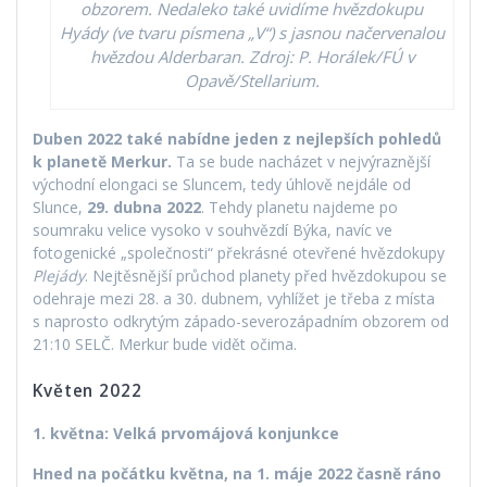
obzorem. Nedaleko také uvidíme hvězdokupu
Hyády (ve tvaru písmena „V“) s jasnou načervenalou
hvězdou Alderbaran. Zdroj: P. Horálek/FÚ v
Opavě/Stellarium.
Duben 2022 také nabídne jeden z nejlepších pohledů
k planetě Merkur.
Ta se bude nacházet v nejvýraznější
východní elongaci se Sluncem, tedy úhlově nejdále od
Slunce,
29. dubna 2022
. Tehdy planetu najdeme po
soumraku velice vysoko v souhvězdí Býka, navíc ve
fotogenické „společnosti“ překrásné otevřené hvězdokupy
Plejády
. Nejtěsnější průchod planety před hvězdokupou se
odehraje mezi 28. a 30. dubnem, vyhlížet je třeba z místa
s naprosto odkrytým západo-severozápadním obzorem od
21:10 SELČ. Merkur bude vidět očima.
Květen 2022
1. května: Velká prvomájová konjunkce
Hned na počátku května, na 1. máje 2022 časně ráno