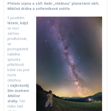
Přelom srpna a září: Nebi „vládnou“ planetární obři,
Mléčná dráha a zvířetníkové světlo
S pozdním
létem, když
se noci
začnou
prodlužovat,
se
pochopitelně
nabídne
spousta
příležitostí
trávit čas pod
noční
oblohou
s
nejkrásněj
ším úsekem
Mléčné
dráhy
. Ten
nízko nad