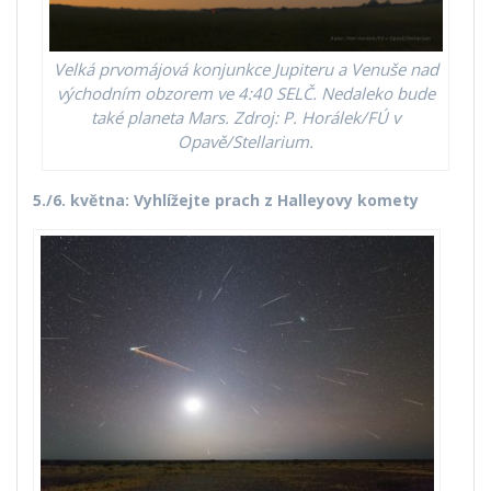
Velká prvomájová konjunkce Jupiteru a Venuše nad
východním obzorem ve 4:40 SELČ. Nedaleko bude
také planeta Mars. Zdroj: P. Horálek/FÚ v
Opavě/Stellarium.
5./6. května: Vyhlížejte prach z Halleyovy komety