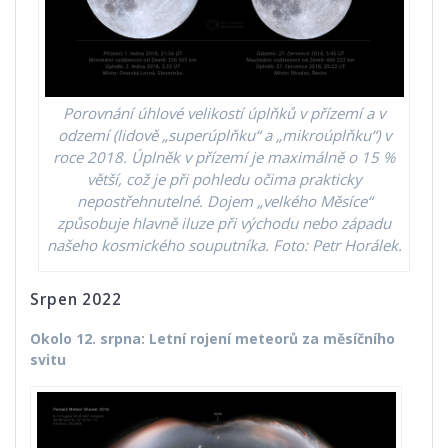
Porovnání úhlové velikostí úplňků v přízemí a v
odzemí (lidově „superúplňku“ a „mikroúplňku“) v
roce 2018. Úplněk v přízemí je maximálně o 15 %
větší, což je při pohledu očima prakticky
nepostřehnutelné. Dojem „velkého Měsíce“
způsobuje hlavně iluze při východu nebo západu
našeho kosmického souputníka. Foto: Petr Horálek.
Srpen 2022
Okolo 12. srpna: Letní rojení meteorů za měsíčního
svitu