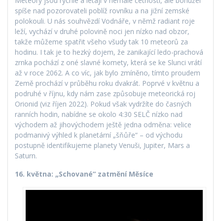
Meteory jsou rychlé a létají v nemalé četnosti, ale bohužel
spíše nad pozorovateli poblíž rovníku a na jižní zemské
polokouli. U nás souhvězdí Vodnáře, v němž radiant roje
leží, vychází v druhé polovině noci jen nízko nad obzor,
takže můžeme spatřit všeho všudy tak 10 meteorů za
hodinu. I tak je to hezký dojem, že zanikající ledo-prachová
zrnka pochází z oné slavné komety, která se ke Slunci vrátí
až v roce 2062. A co víc, jak bylo zmíněno, tímto proudem
Země prochází v průběhu roku dvakrát. Poprvé v květnu a
podruhé v říjnu, kdy nám zase způsobuje meteorická roj
Orionid (viz říjen 2022). Pokud však vydržíte do časných
ranních hodin, nabídne se okolo 4:30 SELČ nízko nad
východem až jihovýchodem ještě jedna odměna: velice
podmanivý výhled k planetární „šňůře“ – od východu
postupně identifikujeme planety Venuši, Jupiter, Mars a
Saturn.
16. května: „Schované“ zatmění Měsíce