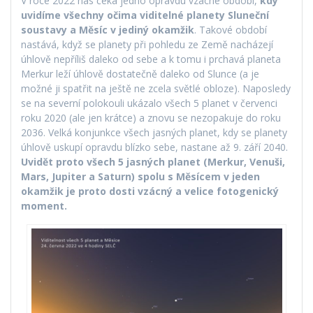
V roce 2022 nás čeká jedno opravdu vzácné období,
kdy
uvidíme všechny očima viditelné planety Sluneční
soustavy a Měsíc v jediný okamžik
. Takové období
nastává, když se planety při pohledu ze Země nacházejí
úhlově nepříliš daleko od sebe a k tomu i prchavá planeta
Merkur leží úhlově dostatečně daleko od Slunce (a je
možné ji spatřit na ještě ne zcela světlé obloze). Naposledy
se na severní polokouli ukázalo všech 5 planet v červenci
roku 2020 (ale jen krátce) a znovu se nezopakuje do roku
2036. Velká konjunkce všech jasných planet, kdy se planety
úhlově uskupí opravdu blízko sebe, nastane až 9. září 2040.
Uvidět proto všech 5 jasných planet (Merkur, Venuši,
Mars, Jupiter a Saturn) spolu s Měsícem v jeden
okamžik je proto dosti vzácný a velice fotogenický
moment.