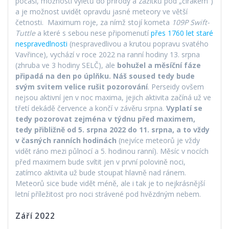
počasí, možnosti výletů do přírody a zážitků pod „čirákem“)
a je možnost uvidět opravdu jasné meteory ve větší
četnosti. Maximum roje, za nímž stojí kometa
109P Swift-
Tuttle
a které s sebou nese připomenutí
přes 1760 let staré
nespravedlnosti
(nespravedlivou a krutou popravu svatého
Vavřince), vychází v roce 2022 na ranní hodiny 13. srpna
(zhruba ve 3 hodiny SELČ), ale
bohužel a měsíční fáze
připadá na den po úplňku. Náš soused tedy bude
svým svitem velice rušit pozorování
. Perseidy ovšem
nejsou aktivní jen v noc maxima, jejich aktivita začíná už ve
třetí dekádě července a končí v závěru srpna.
Vyplatí se
tedy pozorovat zejména v týdnu před maximem,
tedy přibližně
od 5. srpna 2022 do 11. srpna, a to vždy
v časných ranních hodinách
(nejvíce meteorů je vždy
vidět ráno mezi půlnocí a 5. hodinou ranní). Měsíc v nocích
před maximem bude svítit jen v první polovině noci,
zatímco aktivita už bude stoupat hlavně nad ránem.
Meteorů sice bude vidět méně, ale i tak je to nejkrásnější
letní příležitost pro noci strávené pod hvězdným nebem.
Září 2022