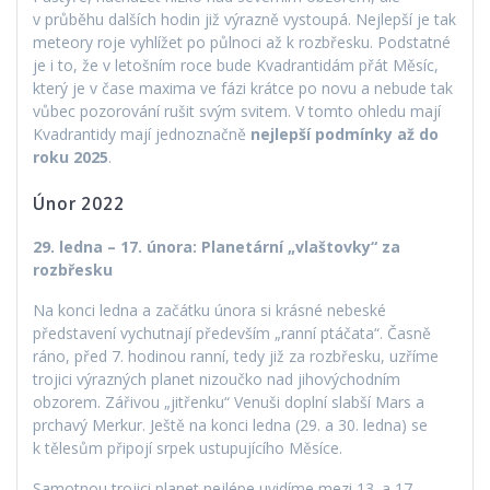
v průběhu dalších hodin již výrazně vystoupá. Nejlepší je tak
meteory roje vyhlížet po půlnoci až k rozbřesku. Podstatné
je i to, že v letošním roce bude Kvadrantidám přát Měsíc,
který je v čase maxima ve fázi krátce po novu a nebude tak
vůbec pozorování rušit svým svitem. V tomto ohledu mají
Kvadrantidy mají jednoznačně
nejlepší podmínky až do
roku 2025
.
Únor 2022
29. ledna – 17. února: Planetární „vlaštovky“ za
rozbřesku
Na konci ledna a začátku února si krásné nebeské
představení vychutnají především „ranní ptáčata“. Časně
ráno, před 7. hodinou ranní, tedy již za rozbřesku, uzříme
trojici výrazných planet nizoučko nad jihovýchodním
obzorem. Zářivou „jitřenku“ Venuši doplní slabší Mars a
prchavý Merkur. Ještě na konci ledna (29. a 30. ledna) se
k tělesům připojí srpek ustupujícího Měsíce.
Samotnou trojici planet nejlépe uvidíme mezi 13. a 17.