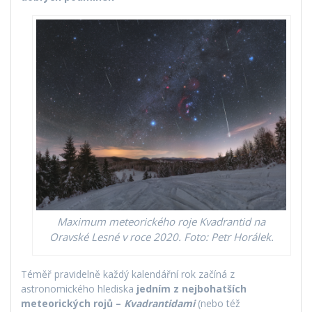
Maximum meteorického roje Kvadrantid na
Oravské Lesné v roce 2020. Foto: Petr Horálek.
Téměř pravidelně každý kalendářní rok začíná z
astronomického hlediska
jedním z nejbohatších
meteorických rojů –
Kvadrantidami
(nebo též