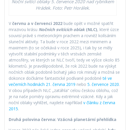
Noční svítící oblaky 5. července 2020 nad rybníkem
Hrádek. Foto: Petr Horálek.
V
červnu a v červenci 2022
bude opět v možné spatřit
mrazivou krásu
Nočních svítících oblak
(NLC)
, které úzce
souvisí právě s meteorickým prachem a rovněž kolísáním
sluneční aktivity. Ta bude v roce 2022 mezi minimem a
maximem (to se očekává v roce 2025), i tak by se měly
vytvořit stabilní podmínky v těch vrstvách zemské
atmosféry, ve kterých se NLC tvoří, tedy ve výšce okolo 85
kilometrů. Je pravděpodobné, že rok 2022 bude na výskyt
nočních oblak podobně bohatý jako rok minulý a možná se
dokonce dočkáme fantastické podívané podobné
té ve
večerních hodinách 21. června 2019
nebo
5. července 2020
.
V obou případech NLC „zatáhla“ celou českou oblohu, což
je na naše poměry opravnu extrémně vzácné. Kdy a jak
noční oblaky vyhlížet, najdete například
v článku z června
2015
.
Druhá polovina června: Vzácná planetární přehlídka