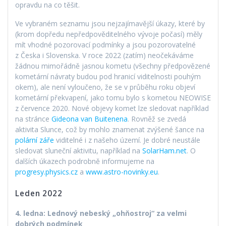
opravdu na co těšit.
Ve vybraném seznamu jsou nejzajímavější úkazy, které by
(krom dopředu nepředpověditelného vývoje počasí) měly
mít vhodné pozorovací podmínky a jsou pozorovatelné
z Česka i Slovenska. V roce 2022 (zatím) neočekáváme
žádnou mimořádně jasnou kometu (všechny předpovězené
kometární návraty budou pod hranicí viditelnosti pouhým
okem), ale není vyloučeno, že se v průběhu roku objeví
kometární překvapení, jako tomu bylo s kometou NEOWISE
z července 2020. Nové objevy komet lze sledovat například
na stránce
Gideona van Buitenena
. Rovněž se zvedá
aktivita Slunce, což by mohlo znamenat zvýšené šance na
polární záře
viditelné i z našeho území. Je dobré neustále
sledovat sluneční aktivitu, například na
SolarHam.net
. O
dalších úkazech podrobně informujeme na
progresy.physics.cz
a
www.astro-novinky.eu
.
Leden 2022
4. ledna: Lednový nebeský „ohňostroj“ za velmi
dobrých podmínek