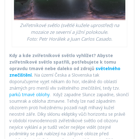
Zvířetníkové světlo (světlé kužele uprostřed) na
mozaice ze severní a jižní polokoule.
Foto: Petr Horálek a Juan Carlos Casado.
Kdy a kde zvířetníkové světlo vyhlížet?
Abyste
zvířetníkové světlo spatřili, potřebujete k tomu
opravdu tmavé nebe daleko od zdrojů
světelného
znečištění
.
Na území Česka a Slovenska tak
doporučujeme vyjet někam do hor, ideálně do oblastí
známých pro menší vliv světelného znečištění, tedy tzv.
parků tmavé oblohy
. Když zapadne Slunce zapadne, skončí
soumrak a obloha ztmavne. Tehdy lze nad západním
obzorem proti hvězdnému pozadí najít mlhavý kužel
neostré záře. Díky sklonu ekliptiky vůči horizontu se právě
v období rovnodennosti zvířetníkové světlo od obzoru
nejvíce vyklání a je tudíž večer nejlépe vidět (stejné
podmínky se pak nabízejí na zářijové obloze před