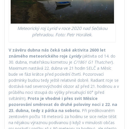
Meteorický roj Lyrid v roce 2020 nad Sečskou
přehradou. Foto: Petr Horálek.
V závěru dubna nás čeká také aktivita 2600 let
známého meteorického roje
Lyridy
(aktivita od 14. do
30. dubna, mateřskou kometou je
C/1861 G1 Thatcher
).
Maximum nastává 22. dubna ve 21 hodin SELČ a Měsíc
bude ve fázi krátce před poslední čtvrtí. Pozorovací
podmínky budou tedy ještě relativně dobré. Radiant roje se
dostává nad severovýchodní obzor až před 21. hodinou a v
průběhu noci stoupá do výšky přesahující 60° (před
svítáním).
Proto je vhodné i přes svit Měsíce
pozorování směrovat do druhé poloviny noci z 22. na
23. dubna, tedy z pátka na sobotu.
Při predikovaném
zenitovém počtu 18 meteorů za hodinu se sice nelze těšit
na nějakou výraznou podívanou (i když v minulosti občas
roj poskytl i spršky až s 90 meteory za hodinu), ale přesto