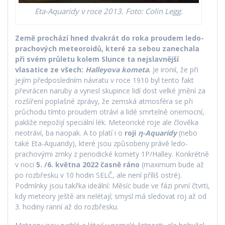
Eta-Aquaridy v roce 2013. Foto: Colin Legg.
Země prochází hned dvakrát do roka proudem ledo-
prachových meteoroidů, které za sebou zanechala
při svém průletu kolem Slunce ta nejslavnější
vlasatice ze všech:
Halleyova kometa
.
Je ironií, že při
jejím předposledním návratu v roce 1910 byl tento fakt
převrácen naruby a vynesl skupince lidí dost velké jmění za
rozšíření poplašné zprávy, že zemská atmosféra se při
průchodu tímto proudem otráví a lidé smrtelně onemocní,
pakliže nepožijí speciální lék. Meteorické roje ale člověka
neotráví, ba naopak. A to platí i o
roji
η-Aquaridy
(nebo
také Eta-Aquaridy), které jsou způsobeny právě ledo-
prachovými zrnky z periodické komety 1P/Halley. Konkrétně
v noci
5. /6. května 2022 časně ráno
(maximum bude až
po rozbřesku v 10 hodin SELČ, ale není příliš ostré).
Podmínky jsou takřka ideální: Měsíc bude ve fázi první čtvrti,
kdy meteory ještě ani nelétají; smysl má sledovat roj až od
3. hodiny ranní až do rozbřesku.