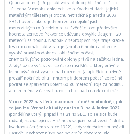
Quadrantidami). Roj je aktivní v období přibližně od 1. do
10. ledna. V mnoha ohledech lze o Kvadrantidách, jejichž
mateřským tělesem je trochu netradičně planetka 2003
EH1, hovořit jako o jednom ze tří nejsilnějších
meteorických rojů celého roku. Svědčí o tom především
hodnota zenitové frekvence udávaná obvykle údajem 120
meteorů za hodinu. Naopak v neprospěch roje hraje krátké
trvání maximální aktivity roje (zhruba 6 hodin) a obecně
vysoká pravděpodobnost oblačného počasí,
znemožňujícího pozorování oblohy právě na začátku ledna.
A když už se vyčasí, velice často ruší Měsíc, který právě v
lednu bývá dost vysoko nad obzorem (a úplněk intenzivně
přezáří noční oblohu). Přitom při dobrém počasí lze reálně
počítat se spatřením kolem 60-80 meteorů roje za hodinu,
a to zejména v časných ranních hodinách daleko od měst.
V roce 2022 nastává maximum téměř nevhodněji, jak
to jen lze. Vrchol aktivity noci ze 3. na 4. ledna 2022
(pondělí na úterý) připadá na 21:40 SEČ. To se sice bude
radiant, nacházející se v již neexistujícím souhvězdí Zedního
kvadrantu (zrušeno v roce 1922), tedy v dnešním souhvězdí
Pastýře, nacházet nízko nad severním obzorem, ale