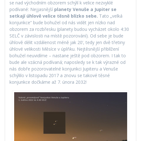
se nad východním obzorem schýlí k velice nezvyklé
podívané: Nejjasnější
planety Venuše a Jupiter se
setkají úhlově velice těsně blízko sebe.
Tato „velká
konjunkce“ bude bohužel od nás vidět jen nízko nad
obzorem za rozbřesku (planety budou vycházet okolo 4:30
SELČ v závislosti na místě pozorování). Od sebe je bude
úhlově dělit vzdálenost méně jak 20’, tedy jen dvě třetiny
úhlové velikosti Měsíce v úplňku. Nejtěsnější přiblížení
bohužel neuvidíme – nastane ještě pod obzorem. I tak to
bude ale vzácná podívaná; naposledy se k tak výrazné od
nás dobře pozorovatelné konjunkci Jupiteru a Venuše
schýlilo v listopadu 2017 a znovu se takové těsné
konjunkce dočkáme až 7. února 2032!