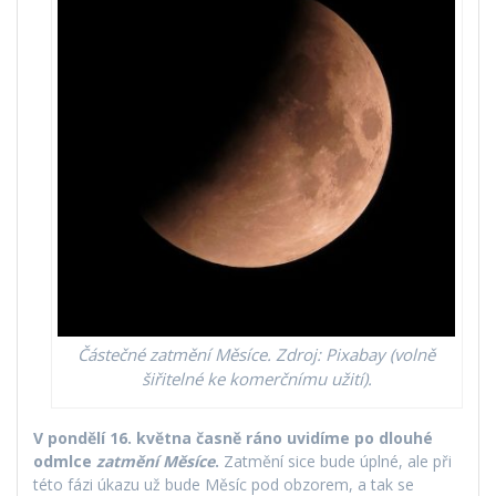
Částečné zatmění Měsíce. Zdroj: Pixabay (volně
šiřitelné ke komerčnímu užití).
V pondělí 16. května časně ráno uvidíme po dlouhé
odmlce
zatmění Měsíce
.
Zatmění sice bude úplné, ale při
této fázi úkazu už bude Měsíc pod obzorem, a tak se