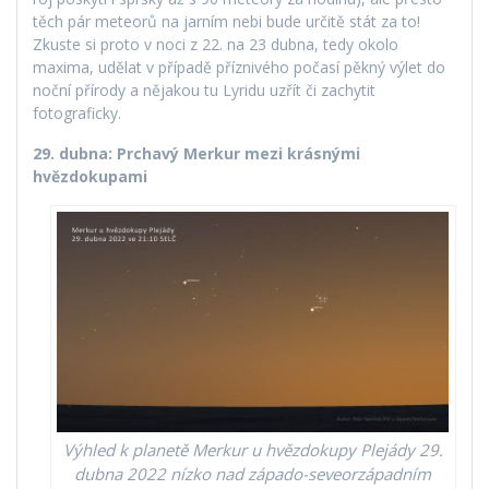
těch pár meteorů na jarním nebi bude určitě stát za to!
Zkuste si proto v noci z 22. na 23 dubna, tedy okolo
maxima, udělat v případě příznivého počasí pěkný výlet do
noční přírody a nějakou tu Lyridu uzřít či zachytit
fotograficky.
29. dubna: Prchavý Merkur mezi krásnými
hvězdokupami
Výhled k planetě Merkur u hvězdokupy Plejády 29.
dubna 2022 nízko nad západo-seveorzápadním