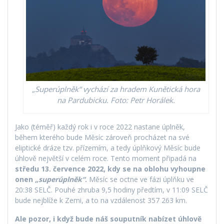
„Superúplněk“ vychází za hradem Kunětická hora
na Pardubicku. Foto: Petr Horálek.
Jako (téměř) každý rok i v roce 2022 nastane úplněk,
během kterého bude Měsíc zároveň procházet na své
eliptické dráze tzv. přízemím, a tedy úplňkový Měsíc bude
úhlově největší v celém roce. Tento moment připadá na
středu 13. července 2022, kdy se na oblohu vyhoupne
onen
„superúplněk“
.
Měsíc se octne ve fázi úplňku ve
20:38 SELČ. Pouhé zhruba 9,5 hodiny předtím, v 11:09 SELČ
bude nejblíže k Zemi, a to na vzdálenost 357 263 km.
Ale pozor, i když bude náš souputník nabízet úhlově