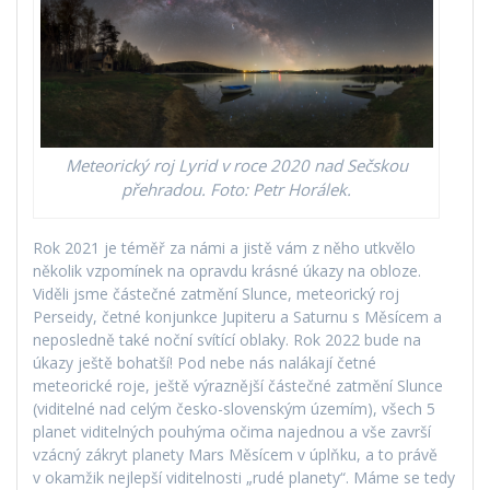
Meteorický roj Lyrid v roce 2020 nad Sečskou
přehradou. Foto: Petr Horálek.
Rok 2021 je téměř za námi a jistě vám z něho utkvělo
několik vzpomínek na opravdu krásné úkazy na obloze.
Viděli jsme částečné zatmění Slunce, meteorický roj
Perseidy, četné konjunkce Jupiteru a Saturnu s Měsícem a
neposledně také noční svítící oblaky. Rok 2022 bude na
úkazy ještě bohatší! Pod nebe nás nalákají četné
meteorické roje, ještě výraznější částečné zatmění Slunce
(viditelné nad celým česko-slovenským územím), všech 5
planet viditelných pouhýma očima najednou a vše završí
vzácný zákryt planety Mars Měsícem v úplňku, a to právě
v okamžik nejlepší viditelnosti „rudé planety“. Máme se tedy