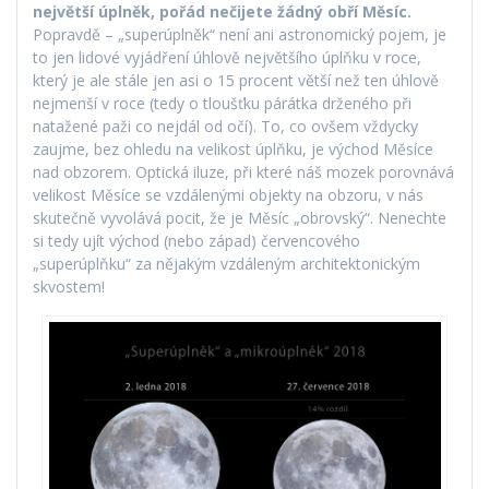
největší úplněk, pořád nečijete žádný obří Měsíc.
Popravdě – „superúplněk“ není ani astronomický pojem, je
to jen lidové vyjádření úhlově největšího úplňku v roce,
který je ale stále jen asi o 15 procent větší než ten úhlově
nejmenší v roce (tedy o tloušťku párátka drženého při
natažené paži co nejdál od očí). To, co ovšem vždycky
zaujme, bez ohledu na velikost úplňku, je východ Měsíce
nad obzorem. Optická iluze, při které náš mozek porovnává
velikost Měsíce se vzdálenými objekty na obzoru, v nás
skutečně vyvolává pocit, že je Měsíc „obrovský“. Nenechte
si tedy ujít východ (nebo západ) červencového
„superúplňku“ za nějakým vzdáleným architektonickým
skvostem!