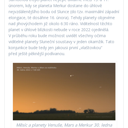
únorem, kdy se planeta Merkur dostane do úhlově
nejvzdálenějšího bodu od Slunce (do tzv. maximální západní
elongace, té dosáhne 16. února). Tehdy planety objevíme
nad jihovýchodem již okolo 6:30 ráno. Viditelnost těchto
planet v úhlové blízkosti nebude v roce 2022 ojedinělá.
V průběhu roku bude možnost uvidět všechny očima
viditelné planety Sluneční soustavy v jeden okamžik. Tato
konjunkce bude tedy jen jakousi první „vlaštovkou“
před ještě pěknější podívanou.
Měsíc a planety Venuše, Mars a Merkur 30. ledna