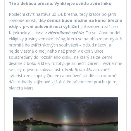
Třetí dekáda března: Vyhlížejte světlo zvířetníku
Poslední čtvrť nastává už 24. března, tedy krátce po jarní
rovnodennosti, díky
čemuž bude možné na konci března
vždy v první polovině noci vyhlížet
„březnovou zář pro
fajnšmekry“ –
tzv.
zvířetníkové světlo
. To se táhne podél
ekliptiky (roviny zemské dráhy, která se na obloze pomyslně
promítá do zvířetníkových souhvězdí – odtud název) a
nejde vlastně o nic jiného než prach v okolí Slunce
soustředěný do rozsáhlého disku, na který se ze Země
díváme z boku a který rozptyluje sluneční záření. Významně
se celým jevem zabýval astrofyzik
Brian May
(rovněž
kytarista ze skupiny Queen) a nedávné studie astronomů
dále odhalily zajímavé zjištění, že původcem prachu je mj. i
planeta Mars.