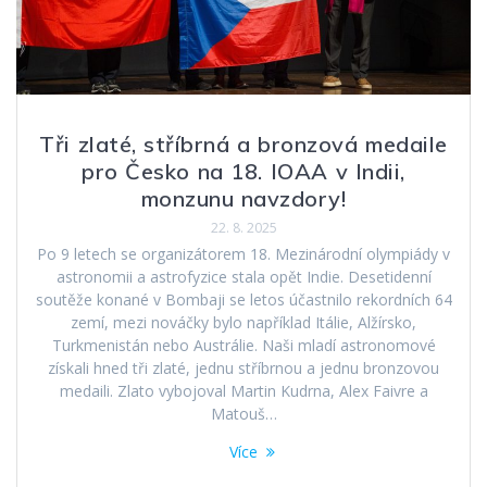
Tři zlaté, stříbrná a bronzová medaile
pro Česko na 18. IOAA v Indii,
monzunu navzdory!
22. 8. 2025
Po 9 letech se organizátorem 18. Mezinárodní olympiády v
astronomii a astrofyzice stala opět Indie. Desetidenní
soutěže konané v Bombaji se letos účastnilo rekordních 64
zemí, mezi nováčky bylo například Itálie, Alžírsko,
Turkmenistán nebo Austrálie. Naši mladí astronomové
získali hned tři zlaté, jednu stříbrnou a jednu bronzovou
medaili. Zlato vybojoval Martin Kudrna, Alex Faivre a
Matouš…
Více