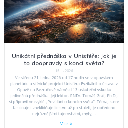
Unikátní přednáška v Unisféře: Jak je
to doopravdy s konci světa?
15. 1. 2026
Ve středu 21. ledna 2026 od 17 hodin se v opavském
planetáriu a sférické projekci Unisféra Fyzikálního ústavu v
Opavě na Bezručově náměstí 13 uskuteční vskutku
jedinečná přednáška. Její lektor, RNDr. Tomáš Gráf, Ph.D.,
si připravil nezvyklé „Povídání o koncích světa“. Téma, které
fascinuje i zneklidňuje lidstvo už po staletí, je opředeno
nejrůznějšími tajemstvími, mýty,…
Více