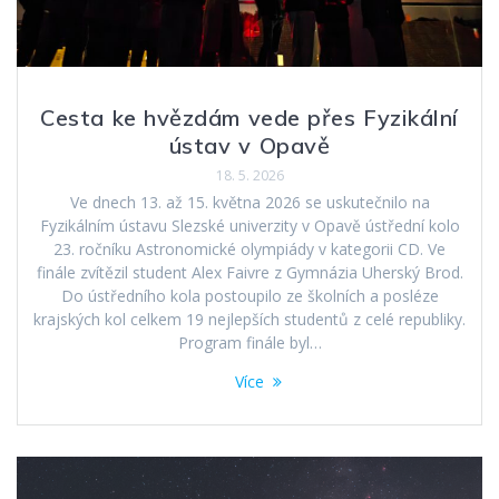
Cesta ke hvězdám vede přes Fyzikální
ústav v Opavě
18. 5. 2026
Ve dnech 13. až 15. května 2026 se uskutečnilo na
Fyzikálním ústavu Slezské univerzity v Opavě ústřední kolo
23. ročníku Astronomické olympiády v kategorii CD. Ve
finále zvítězil student Alex Faivre z Gymnázia Uherský Brod.
Do ústředního kola postoupilo ze školních a posléze
krajských kol celkem 19 nejlepších studentů z celé republiky.
Program finále byl…
Více