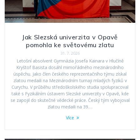
Jak Slezská univerzita v Opavě
pomohla ke světovému zlatu
31. 7. 2026
Letošní absolvent Gymnázia Josefa Kainara v Hlučíně
Kryštof Basista dosáhl mimořádného mezinárodního
úspěchu. Jako člen českého reprezentačního týmu získal
zlatou medaili na Mezinárodním turnaji mladých fyziků v
Curychu. V průběhu středoškolského studia spolupracoval
také s Fyzikálním ústavem Slezské univerzity v Opavě, kde
se zapojil do skutečné vědecké práce. Český tým vybojoval
zlatou medaili na 39.…
Více