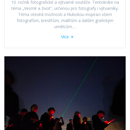
10. ročník fotografické a výtvarné soutěže. Tentokráte na
téma „Vesmír a život“, určenou pro fotografy i výtvarníky.
Téma otevírá možnosti a hlubokou inspiraci všem
fotografům, kreslířům, malířům a dalším grafickým
umělcům.…
Více