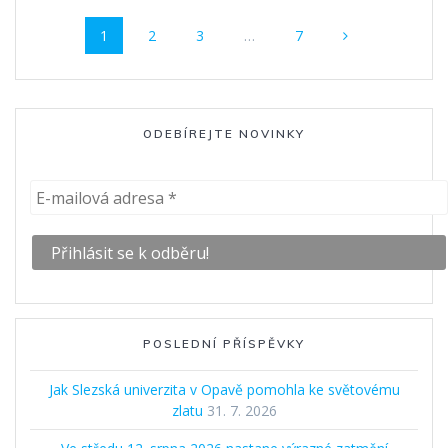
Příspěvek
Stránka
Stránka
Stránka
Stránka
1
2
3
…
7
navigace
ODEBÍREJTE NOVINKY
POSLEDNÍ PŘÍSPĚVKY
Jak Slezská univerzita v Opavě pomohla ke světovému
zlatu
31. 7. 2026