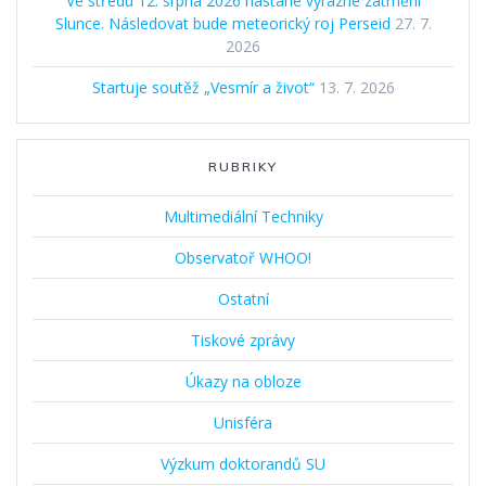
Ve středu 12. srpna 2026 nastane výrazné zatmění
Slunce. Následovat bude meteorický roj Perseid
27. 7.
2026
Startuje soutěž „Vesmír a život“
13. 7. 2026
RUBRIKY
Multimediální Techniky
Observatoř WHOO!
Ostatní
Tiskové zprávy
Úkazy na obloze
Unisféra
Výzkum doktorandů SU