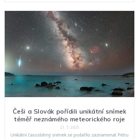
Češi a Slovák pořídili unikátní snímek
téměř neznámého meteorického roje
21. 7. 2025
Unikátní časosběrný snímek se podařilo zaznamenat Petru