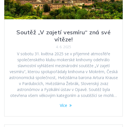
Soutěž „V zajetí vesmíru“ zná své
vítěze!
4. 6. 2025
V sobotu 31. května 2025 se v příjemné atmosféře
společenského klubu mokerské knihovny odehrálo
slavnostní vyhlášení mezinárodní soutěže „V zajetí
vesmíru“, kterou spolupořádaly knihovna v Mokrém, Česká
astronomická společnost, Hvězdárna barona Artura Krause
v Pardubicích, Hvězdárna Žebrák, Slovenský zväz
astronómov a Fyzikální ústav v Opavě. Soutěž byla
otevřena všem věkovým kategoriím a soutěžící se mohli…
Více