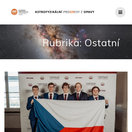
Přeskočit
na
obsah
Rubrika:
Ostatní