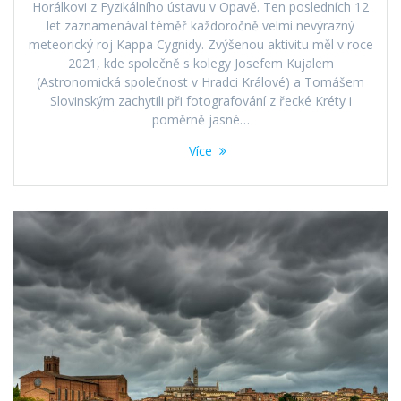
Horálkovi z Fyzikálního ústavu v Opavě. Ten posledních 12
let zaznamenával téměř každoročně velmi nevýrazný
meteorický roj Kappa Cygnidy. Zvýšenou aktivitu měl v roce
2021, kde společně s kolegy Josefem Kujalem
(Astronomická společnost v Hradci Králové) a Tomášem
Slovinským zachytili při fotografování z řecké Kréty i
poměrně jasné…
Více