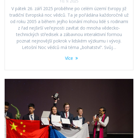
10. 9. 2025
V pátek 26. září 2025 proběhne po celém území Evropy již
tradiční Evropská noc vědců. Ta je pořádána každoročně už
od roku 2005 a během jejího konání mohou lidé s rodinami
z řad nejširší veřejnosti zavítat do mnoha vědecko-
technických středisek a zábavnou interaktivní formou
poznat nejnovější pokrok v lidském výzkumu i vývoji.
Letošní Noc vědců má téma „bohatství“. Svůj…
Více