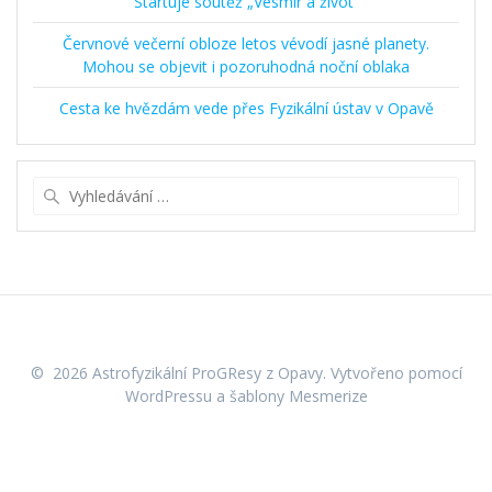
Startuje soutěž „Vesmír a život“
Červnové večerní obloze letos vévodí jasné planety.
Mohou se objevit i pozoruhodná noční oblaka
Cesta ke hvězdám vede přes Fyzikální ústav v Opavě
Vyhledat:
© 2026 Astrofyzikální ProGResy z Opavy. Vytvořeno pomocí
WordPressu a
šablony Mesmerize