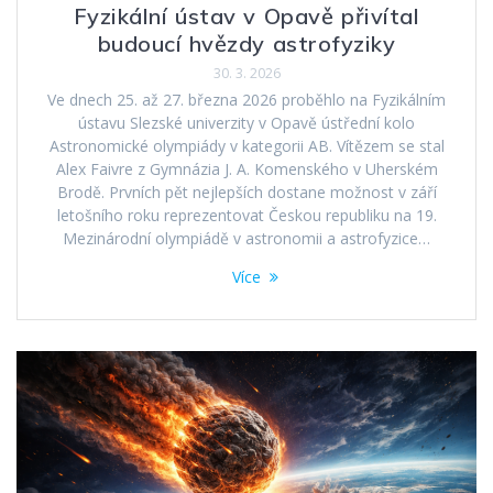
Fyzikální ústav v Opavě přivítal
budoucí hvězdy astrofyziky
30. 3. 2026
Ve dnech 25. až 27. března 2026 proběhlo na Fyzikálním
ústavu Slezské univerzity v Opavě ústřední kolo
Astronomické olympiády v kategorii AB. Vítězem se stal
Alex Faivre z Gymnázia J. A. Komenského v Uherském
Brodě. Prvních pět nejlepších dostane možnost v září
letošního roku reprezentovat Českou republiku na 19.
Mezinárodní olympiádě v astronomii a astrofyzice…
Více