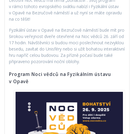
Letošní Noc vědců má téma „bohatství“. Svůj program
v rámci tohoto evropského svátku nabízí i Fyzikální ústav
v Opavě na Bezručově náměstí a už nyní se máte opravdu
na co těšit!
Fyzikální ústav v Opavě na Bezručově náměstí bude mít pro
širokou veřejnost dveře otevřené na Noc vědců 26. září od
17 hodin. Návštěvníci si budou moci poslechnout nezvyklou
besedu, zavítat do Unisféry nebo si užít bohatou interaktivní
hru napříč celou budovou. Za přízně počasí bude také
připraveno pozorování noční oblohy.
Program Noci vědců na Fyzikálním ústavu
v Opavě