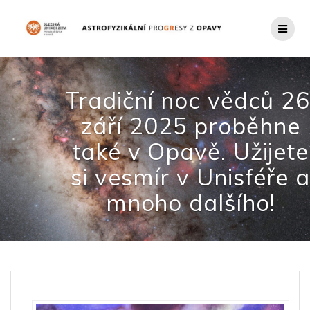
Přeskočit
na
obsah
Tradiční noc vědců 26
září 2025 proběhne
také v Opavě. Užijete
si vesmír v Unisféře a
mnoho dalšího!