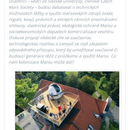
Účastníci – vědci ze Slezské univerzity, členové Czech
Mars Society – budou debatovat o technických
možnostech těžby a využití marsovských zdrojů (voda,
regolit, kovy), právních a etických rámcích (mezinárodní
smlouvy, vlastnická práva), ekologické ochraně Marsu a
socioekonomických dopadech komercializace vesmíru.
Diskuse propojí vědecké cíle se současnou
technologickou realitou a zamyslí se nad zásadami
odpovědného přístupu, který by umožňoval současné či
budoucí generace těžit z průzkumu a využití Marsu. Co
nám kolonizace Marsu může dát?