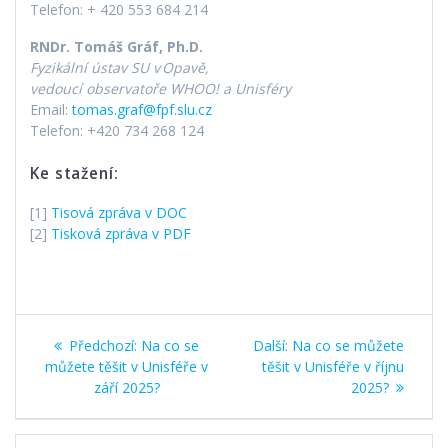
Telefon: + 420 553 684 214
RNDr. Tomáš Gráf, Ph.D.
Fyzikální ústav SU v
Opav
ě
,
vedoucí observatoře WHOO! a Unisféry
Email:
tomas.graf@fpf.slu.cz
Telefon: +420 734 268 124
Ke stažení:
[1]
Tisová zpráva v DOC
[2]
Tisková zpráva v PDF
Navigace
Předchozí
Další
Předchozí:
Na co se
Další:
Na co se můžete
pro
příspěvek:
příspěvek:
můžete těšit v Unisféře v
těšit v Unisféře v říjnu
září 2025?
2025?
příspěvek