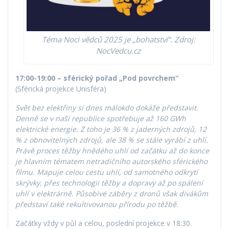
Téma Noci vědců 2025 je „bohatství“. Zdroj:
NocVedcu.cz
17:00-19:00 – sférický pořad „Pod povrchem“
(Sférická projekce Unisféra)
Svět bez elektřiny si dnes málokdo dokáže představit.
Denně se v naší republice spotřebuje až 160 GWh
elektrické energie. Z toho je 36 % z jaderných zdrojů, 12
% z obnovitelných zdrojů, ale 38 % se stále vyrábí z uhlí.
Právě proces těžby hnědého uhlí od začátku až do konce
je hlavním tématem netradičního autorského sférického
filmu. Mapuje celou cestu uhlí, od samotného odkrytí
skrývky, přes technologii těžby a dopravy až po spálení
uhlí v elektrárně. Působivé záběry z dronů však divákům
představí také rekultivovanou přírodu po těžbě.
Začátky vždy v půl a celou, poslední projekce v 18:30.