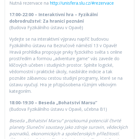
Nutná rezervace na
http://unisfera.slu.cz/#rezervace
17:00-22:00 – Interaktivní hra – Fyzikální
dobrodružství: Za hranicí poznání
(Budova Fyzikálního ústavu v Opavě)
Vydejte se na interaktivní výpravu napříč budovou
Fyzikálního ústavu na Bezručově náměstí 13 v Opavě!
Hravá prohlídka propojuje prvky fyzického světa s online
prostředím a formou „adventure game“ vás zavede do
klíčových učeben i studijních prostor. Splníte logické,
vědomostní i praktické úkoly, nasbíráte indicie a tak
poznáte zábavnou cestou studijní programy, které se na
ústavu vyučují. Hra je přizpůsobena různým věkovým
kategoriím.
18:00-19:30 – Beseda „Bohatství Marsu“
(Budova Fyzikálního ústavu v Opavě, učebna B1)
Beseda „Bohatství Marsu“ prozkoumá potenciál čtvrté
planety Sluneční soustavy jako zdroje surovin, vědeckých
poznatků, ekonomických a společenských příležitostí.