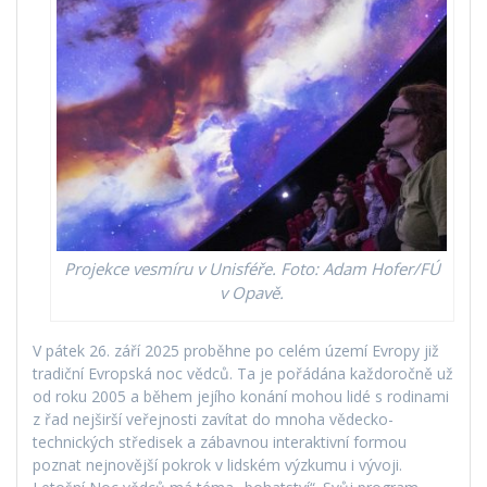
Projekce vesmíru v Unisféře. Foto: Adam Hofer/FÚ
v Opavě.
V pátek 26. září 2025 proběhne po celém území Evropy již
tradiční Evropská noc vědců. Ta je pořádána každoročně už
od roku 2005 a během jejího konání mohou lidé s rodinami
z řad nejširší veřejnosti zavítat do mnoha vědecko-
technických středisek a zábavnou interaktivní formou
poznat nejnovější pokrok v lidském výzkumu i vývoji.