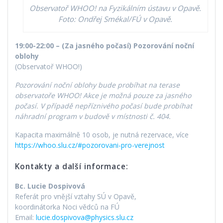
Observatoř WHOO! na Fyzikálním ústavu v Opavě.
Foto: Ondřej Smékal/FÚ v Opavě.
19:00-22:00 – (Za jasného počasí) Pozorování noční
oblohy
(Observatoř WHOO!)
Pozorování noční oblohy bude probíhat na terase
observatoře WHOO! Akce je možná pouze za jasného
počasí. V případě nepříznivého počasí bude probíhat
náhradní program v budově v místnosti č. 404.
Kapacita maximálně 10 osob, je nutná rezervace, více
https://whoo.slu.cz/#pozorovani-pro-verejnost
Kontakty a další informace:
Bc. Lucie Dospivová
Referát pro vnější vztahy SÚ v Opavě,
koordinátorka Noci vědců na FÚ
Email:
lucie.dospivova@physics.slu.cz