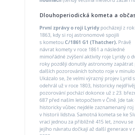
hodinách
(tehdy většina meteorů zazáří n
Dlouhoperiodická kometa a občas
První zprávy o roji Lyridy
pocházejí z ro
1863, kdy si roj astronomové spojili
s kometou
C/1861 G1 (Thatcher).
Právě
návrat komety v roce 1861 a následné
mimořádné zvýšení aktivity roje Lyridy o d
roky později donutily astronomy zapátrat
dalších pozorováních tohoto roje v minulos
Ukázalo se, že velmi výrazný projev Lyrid 
odehrál už v roce 1803, historicky nejdřívěj
pozorování pochází dokonce už z 23. břez
687 před naším letopočtem v Číně. Jde tak
historicky vůbec nejdéle zaznamenaný roj
v historii lidstva. Samotná kometa se ke Sl
vrací jednou za přibližně 415 let, znovu se
jejího návratu dočkají až další generace v 