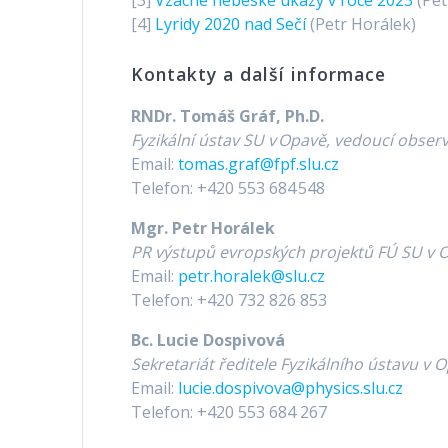
[3]
Vzácné nebeské úkazy v roce 2023
(Pet
[4]
Lyridy 2020 nad Sečí
(Petr Horálek)
Kontakty a další informace
RNDr. Tomáš Gráf, Ph.D.
Fyzikální ústav SU v
Opavě, vedoucí obser
Email:
tomas.graf@fpf.slu.cz
Telefon: +420 553 684 548
Mgr. Petr Horálek
PR výstupů evropských projektů FÚ SU v 
Email:
petr.horalek@slu.cz
Telefon: +420 732 826 853
Bc. Lucie Dospivová
Sekretariát ředitele Fyzikálního ústavu v 
Email:
lucie.dospivova@physics.slu.cz
Telefon: +420 553 684 267