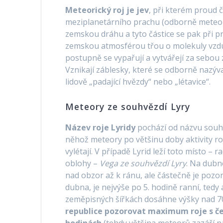
Meteorický roj je jev
, při kterém proud č
meziplanetárního prachu (odborně meteor
zemskou dráhu a tyto částice se pak při p
zemskou atmosférou třou o molekuly vzd
postupně se vypařují a vytvářejí za sebou z
Vznikají záblesky, které se odborně nazýv
lidově „padající hvězdy“ nebo „létavice“.
Meteory ze souhvězdí Lyry
Název roje Lyridy
pochází od názvu sou
něhož meteory po většinu doby aktivity ro
vylétají. V případě Lyrid leží toto místo –
oblohy –
Vega ze souhvězdí Lyry
. Na dubn
nad obzor až k ránu, ale částečně je pozo
dubna, je nejvýše po 5. hodině ranní, tedy
zeměpisných šířkách dosáhne výšky nad 
republice pozorovat maximum roje s če