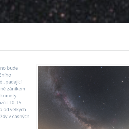
ráno bude
čního
é „padající
ené zánikem
a komety
zřít 10-15
o od velkých
vždy v časných