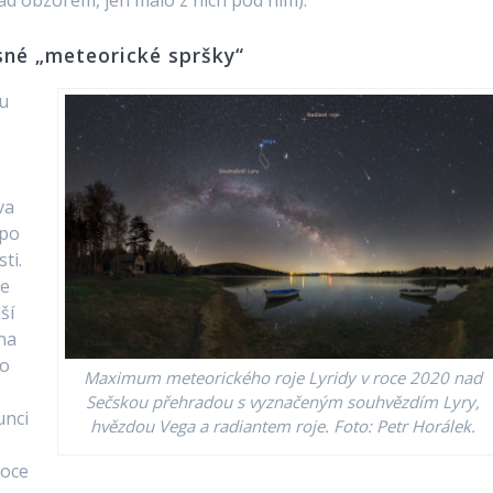
ad obzorem, jen málo z nich pod ním).
né „meteorické spršky“
ku
va
 po
ti.
se
ší
na
 o
Maximum meteorického roje Lyridy v roce 2020 nad
Sečskou přehradou s vyznačeným souhvězdím Lyry,
unci
hvězdou Vega a radiantem roje. Foto: Petr Horálek.
roce