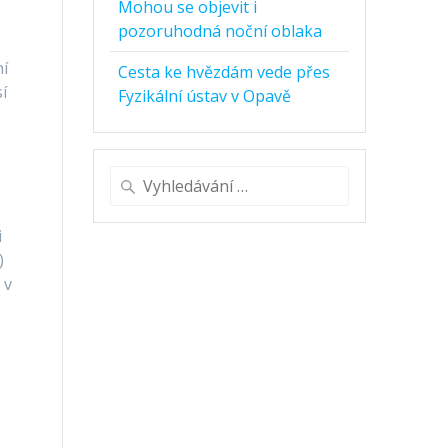
Mohou se objevit i
pozoruhodná noční oblaka
ní
Cesta ke hvězdám vede přes
í
Fyzikální ústav v Opavě
Vyhledat:
i
)
 v