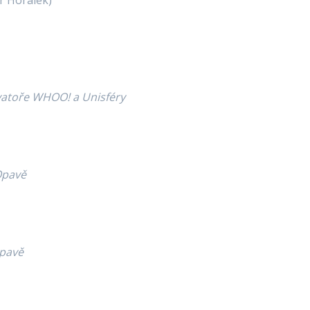
r Horálek)
vatoře WHOO! a Unisféry
Opavě
Opavě