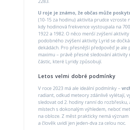
2283.
U roje je známo, že občas může poskyt
(10-15 za hodinu) aktivita prudce vzroste 
kdy hodinová frekvence vystoupala na 700 
1922 a 1982. O něco menší zvýšení aktivit
podobného zvýšení aktivity Lyrid se dočkáme
dekádách. Pro přesnější předpověď je ale 
maximu – právě přesné sledování aktivity
částic, které Lyridy způsobují.
Letos velmi dobré podmínky
V roce 2023 má ale ideální podmínky –
vrc
radiant, odkud meteory zdánlivě vylétají, 
sledovat od 2. hodiny ranní do rozbřesku,
místech s dokonalým výhledem, neboť mete
na obloze. Z měst prakticky nemá význam 
a člověk uvidí jen jeden-dva za celou noc.