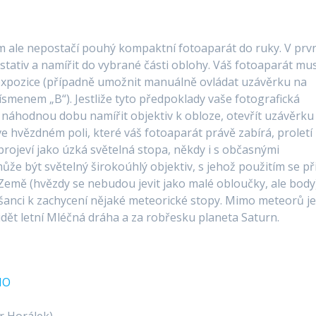
 ale nepostačí pouhý kompaktní fotoaparát do ruky. V prv
 stativ a namířit do vybrané části oblohy. Váš fotoaparát mus
expozice (případně umožnit manuálně ovládat uzávěrku na
smenem „B“). Jestliže tyto předpoklady vaše fotografická
v náhodnou dobu namířit objektiv k obloze, otevřít uzávěrku
e ve hvězdném poli, které váš fotoaparát právě zabírá, proletí
projeví jako úzká světelná stopa, někdy i s občasnými
e být světelný širokoúhlý objektiv, s jehož použitím se př
e Země (hvězdy se nebudou jevit jako malé obloučky, ale body
e šanci k zachycení nějaké meteorické stopy. Mimo meteorů je
dět letní Mléčná dráha a za robřesku planeta Saturn.
MO