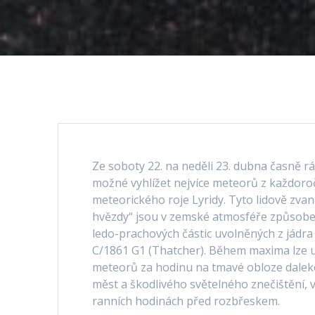
Ze soboty 22. na neděli 23. dubna časně 
možné vyhlížet nejvíce meteorů z každoro
meteorického roje Lyridy. Tyto lidově zvan
hvězdy“ jsou v zemské atmosféře způsob
ledo-prachových částic uvolněných z jádr
C/1861 G1 (Thatcher). Během maxima lze u
meteorů za hodinu na tmavé obloze dalek
měst a škodlivého světelného znečištění, 
ranních hodinách před rozbřeskem.