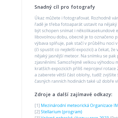
Snadný cíl pro fotografy
Úkaz můžete i fotografovat. Rozhodně vám
řadě je třeba fotoaparát ustavit na nějaký
být schopen snímat i několikasekundové 
libovolnou dobu, obecně je to označeno pí
výbava splňuje, pak stačí v průběhu noci 
(či spustit co nejdelší expozici) a čekat, ž
nějaký jasnější meteor. Na snímku se pak 
zjasněními. Samozřejmě velkou výhodou můž
kratších expozicích příliš neprojeví rotac
a zaberete větší část oblohy, tudíž zvýšít
časných ranních hodinách také už dobře vi
Zdroje a další zajímavé odkazy:
[1]
Mezinárodní meteorická Organizace I
[2]
Stellarium (program)