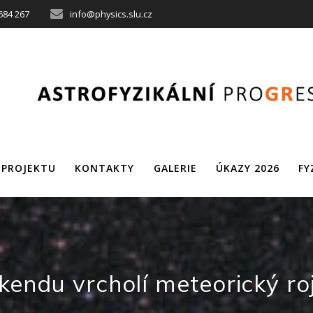
684 267
info@physics.slu.cz
 PROJEKTU
KONTAKTY
GALERIE
ÚKAZY 2026
FY
kendu vrcholí meteorický roj