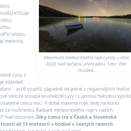
ástic
oidů) křižuje
růletu
uchu,
ářící stopu.
ají meteory,
Maximum meteorického roje Lyridy v roce
2020 nad Sečskou přehradou. Foto: Petr
Horálek.
hvězdí
Lyry
, z
je zdánlivě
 radiant – asi 8 stupňů západně od jedné z nejjasnějších hvězd
ové obloze stoupá souhvězdí Lyry i s jasnou hvězdou vysok
rovatelné celou noc. V době maxima roje, tedy na konci
 až za rozbřesku. Radiant meteorického roje v našich
70° nad obzorem.
Díky tomu lze v České a Slovenské
tností až 15 meteorů v hodině v časných ranních