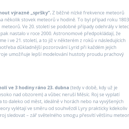
nout výrazné „spršky“.
Z běžné nízké frekvence meteorů
na několik stovek meteorů v hodině. To byl případ roku 1803
meteorů. Ve 20. století se podobné případy odehrály v lete
y pak nastalo v roce 2000. Astronomové předpokládají, že
 i ve 21. století, a to již v některém z roků v následujících
potřeba důkladnější pozorování Lyrid při každém jejich
 roje umožňuje lepší modelování hustoty proudu prachový
holí ve 3 hodiny ráno 23. dubna
(tedy v době, kdy už je
vysoko nad obzorem) a vůbec neruší Měsíc. Roj se vyplatí
 a to daleko od měst, ideálně v horách nebo na vyvýšených
ory vylétají ve směru od souhvězdí Lyry prakticky kdekoliv
roj sledovat – zář světelného smogu přesvítí většinu meteo