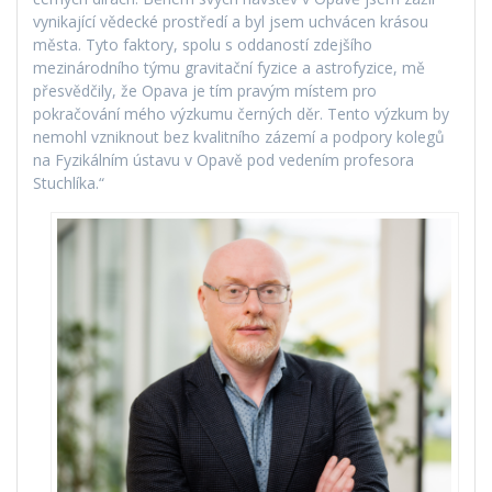
vynikající vědecké prostředí a byl jsem uchvácen krásou
města. Tyto faktory, spolu s oddaností zdejšího
mezinárodního týmu gravitační fyzice a astrofyzice, mě
přesvědčily, že Opava je tím pravým místem pro
pokračování mého výzkumu černých děr. Tento výzkum by
nemohl vzniknout bez kvalitního zázemí a podpory kolegů
na Fyzikálním ústavu v Opavě pod vedením profesora
Stuchlíka.“