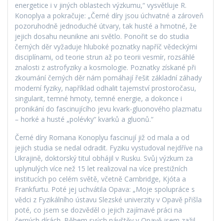
energetice i v jiných oblastech výzkumu,“ vysvětluje R.
Konoplya a pokračuje: „Černé díry jsou úchvatné a zároveň
pozoruhodně jednoduché útvary, tak husté a hmotné, že
jejich dosahu neunikne ani světlo. Ponořit se do studia
černých děr vyžaduje hluboké poznatky napříč vědeckými
disciplínami, od teorie strun až po teorii vesmír, rozsáhlé
znalosti z astrofyziky a kosmologie. Poznatky získané při
zkoumání černých děr nám pomáhají řešit základní záhady
moderní fyziky, například odhalit tajemství prostoročasu,
singularit, temné hmoty, temné energie, a dokonce i
pronikání do fascinujícího jevu kvark-gluonového plazmatu
– horké a husté „polévky“ kvarků a gluonů.“
Černé díry Romana Konoplyu fascinují již od mala a od
jejich studia se nedal odradit. Fyziku vystudoval nejdříve na
Ukrajině, doktorský titul obhájil v Rusku. Svůj výzkum za
uplynulých více než 15 let realizoval na více prestižních
institucích po celém světě, včetně Cambridge, Kjóta a
Frankfurtu. Poté jej uchvátila Opava: „Moje spolupráce s
vědci z Fyzikálního ústavu Slezské univerzity v Opavě přišla
poté, co jsem se dozvěděl o jejich zajímavé práci na
černých dírách. Během svých návštěv v Opavě jsem zažil