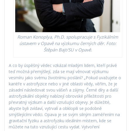
Roman Konoplya, Ph.D. spolupracuje s Fyzikálním
ústavem v Opavě na výzkumu černých děr. Foto:
Štěpán Bajt/SU v Opavě.
A co by úspěšný vědec vzkázal mladým lidem, kteří právě
teď možná přemýšlejí, zda se mají věnovat výzkumu
vesmíru jako svému životnímu poslání? „Pokud uvažujete o
kariéře v astrofyzice nebo v jiné oblasti vědy, věřím, že je
zásadní následovat svou vášeň a zájmy. Černé díry a další
astrofyzikální objekty nabízejí obrovské příležitosti pro
převratný výzkum a další vzrušující objevy. Je důležité,
abyste byli zvídaví, vytrvalí a obklopili se podobně
smýšlejícími vědci. Opava je se svým silným zaměřením na
gravitační fyziku a astrofyziku ideálním místem, kde se
můžete na tuto vzrušující cestu vydat. Vytvoření