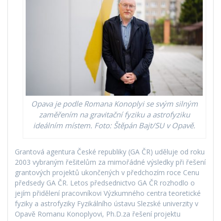
Opava je podle Romana Konoplyi se svým silným
zaměřením na gravitační fyziku a astrofyziku
ideálním místem. Foto: Štěpán Bajt/SU v Opavě.
Grantová agentura České republiky (GA ČR) uděluje od roku
2003 vybraným řešitelům za mimořádné výsledky při řešení
grantových projektů ukončených v předchozím roce Cenu
předsedy GA ČR. Letos předsednictvo GA ČR rozhodlo o
jejím přidělení pracovníkovi Výzkumného centra teoretické
fyziky a astrofyziky Fyzikálního ústavu Slezské univerzity v
Opavě Romanu Konoplyovi, Ph.D.za řešení projektu