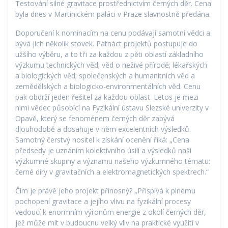
Testování silné gravitace prostřednictvím černých děr. Cena
byla dnes v Martinickém paláci v Praze slavnostně předána.
Doporučení k nominacím na cenu podávají samotní vědci a
bývá jich několik stovek. Patnáct projektů postupuje do
užšího výběru, a to tři za každou z pěti oblastí základního
výzkumu technických věd; věd o neživé přírodě; lékařských
a biologických věd; společenských a humanitních věd a
zemědělských a biologicko-environmentálních věd. Cenu
pak obdrží jeden řešitel za každou oblast. Letos je mezi
nimi vědec působící na Fyzikální ústavu Slezské univerzity v
Opavě, který se fenoménem černých děr zabývá
dlouhodobě a dosahuje v něm excelentních výsledků.
Samotný čerstvý nositel k získání ocenění říká: „Cena
předsedy je uznáním kolektivního úsilí a výsledků naší
výzkumné skupiny a významu našeho výzkumného tématu:
černé díry v gravitačních a elektromagnetických spektrech.“
Čím je právě jeho projekt přínosný? „Přispívá k plnému
pochopení gravitace a jejího vlivu na fyzikální procesy
vedoucí k enormním výronům energie z okolí černých děr,
jež může mít v budoucnu velký vliv na praktické využití v