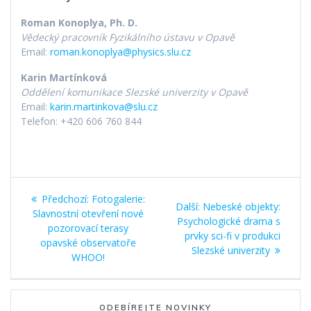
Roman Konoplya, Ph. D.
Vědecký pracovník Fyzikálního ústavu v Opavě
Email:
roman.konoplya@physics.slu.cz
Karin Martínková
Oddělení komunikace Slezské univerzity v Opavě
Email:
karin.martinkova@slu.cz
Telefon: +420 606 760 844
Navigace
Předchozí
Předchozí:
Fotogalerie:
Další
Další:
Nebeské objekty:
pro
příspěvek:
Slavnostní otevření nové
příspěvek:
Psychologické drama s
pozorovací terasy
prvky sci-fi v produkci
příspěvek
opavské observatoře
Slezské univerzity
WHOO!
ODEBÍREJTE NOVINKY