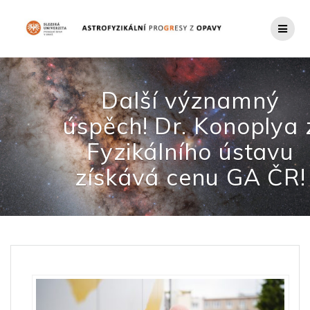
Přeskočit
na
obsah
Další významný
úspěch! Dr. Konoplya 
Fyzikálního ústavu
získává cenu GA ČR!