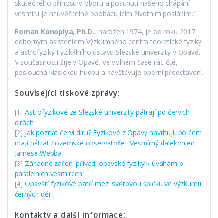
skutečného přínosu v oboru a posunutí našeho chápání
vesmíru je neuvěřitelně obohacujícím životním posláním.“
Roman Konoplya, Ph.D.
, narozen 1974, je od roku 2017
odborným asistentem Výzkumného centra teoretické fyziky
a astrofyziky Fyzikálního ústavu Slezské univerzity v Opavě.
V současnosti žije v Opavě. Ve volném čase rád čte,
poslouchá klasickou hudbu a navštěvuje operní představení.
Související tiskové zprávy:
[1]
Astrofyzikové ze Slezské univerzity pátrají po červích
dírách
[2]
Jak poznat červí díru? Fyzikové z Opavy navrhují, po čem
mají pátrat pozemské observatoře i Vesmírný dalekohled
Jamese Webba
[3]
Záhadné záření přivádí opavské fyziky k úvahám o
paralelních vesmírech
[4]
Opavští fyzikové patří mezi světovou špičku ve výzkumu
černých děr
Kontakty a další informace: