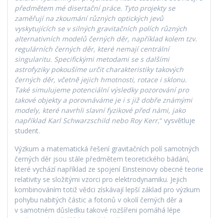
předmětem mé disertační práce. Tyto projekty se
zaměřují na zkoumání různých optických jevů
vyskytujících se v silných gravitačních polích různých
alternativních modelů černých děr, například kolem tzv.
regulárních černých děr, které nemají centrální
singularitu. Specifickými metodami se s dalšími
astrofyziky pokoušíme určit charakteristiky takových
černých děr, včetně jejich hmotnosti, rotace i sklonu.
Také simulujeme potenciální výsledky pozorování pro
takové objekty a porovnáváme je i s již dobře známými
modely, které navrhli slavní fyzikové před námi, jako
například Karl Schwarzschild nebo Roy Kerr,
“ vysvětluje
student.
Výzkum a matematická řešení gravitačních polí samotných
černých děr jsou stále předmětem teoretického bádání,
které vychází například ze spojení Einsteinovy obecné teorie
relativity se složitými vzorci pro elektrodynamiku. Jejich
kombinováním totiž vědci získávají lepší základ pro výzkum
pohybu nabitých částic a fotonů v okolí černých děr a
v samotném důsledku takové rozšířeni pomáhá lépe