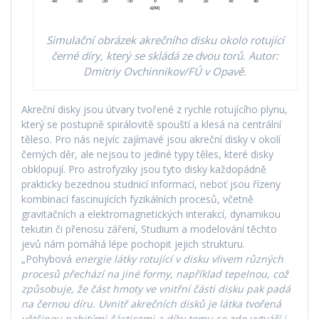
Simulační obrázek akrečního disku okolo rotující
černé díry, který se skládá ze dvou torů. Autor:
Dmitriy Ovchinnikov/FÚ v Opavě.
Akreční disky jsou útvary tvořené z rychle rotujícího plynu,
který se postupně spirálovitě spouští a klesá na centrální
těleso. Pro nás nejvíc zajímavé jsou akreční disky v okolí
černých děr, ale nejsou to jediné typy těles, které disky
obklopují. Pro astrofyziky jsou tyto disky každopádně
prakticky bezednou studnicí informací, neboť jsou řízeny
kombinací fascinujících fyzikálních procesů, včetně
gravitačních a elektromagnetických interakcí, dynamikou
tekutin či přenosu záření, Studium a modelování těchto
jevů nám pomáhá lépe pochopit jejich strukturu.
„Pohybová
energie látky rotující v disku vlivem různých
procesů přechází na jiné formy, například tepelnou, což
způsobuje, že část hmoty ve vnitřní části disku pak padá
na černou díru. Uvnitř akrečních disků je látka tvořená
většinou nabitými částicemi a díky tomu se zde vytváří i