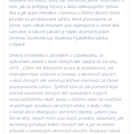
neunikne ani světlo, disky září extrémně jasně. Informace o
tom, jak se pohybují fotony v disku obklopujícího černou
díru a jak jejich interakce s hmotou v těchto discích může
působit na produkované záření, které pozorujeme ze
Země, nám odhalí mnohem více zajímavostí o černé díře
samotné. A takové pátrání je náplní disertační práce
Dmitriye Ovchinnikova, studenta Fyzikálního ústavu
v Opavě.
Dmitriy Ovchinnikov, původem z Uzbekistánu, se
výzkumem záření v okolí černých děr zabývá už od roku
2019. „
Cílem mé disertační práce je prozkoumat, jak
interakce mezi zářením a hmotou v akrečních discích
v okolí černých děr ovlivňují klíčové vlastnosti ze Země
pozorovaného záření. Zpětně nám to tak pomáhá lépe
poznat vlastnosti černých děr samotných a jejich
bezprostředního okolí. Spolu s dalšími vědci se snažíme
se pochopit struktury akrečních disků, a tedy i děje
v horké látce obklopující extrémní objekty, jakými jsou
černé díry. Abych mohl tuto studii provést, zkoumám, jak
se fotony pohybují kolem černých děr a jak se záření
přenáší v samotných akrečních discích. Analyzuji různé