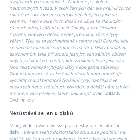
dvojhvězdných soustavách. Najdeme je i kolem
neutronových hvězd. V okolí černých děr ale hrají klíčovou
roli při pozorování energeticky nejsilnějších jevů ve
vesmíru. Teorie akrečních disků se užívá ke zkoumání
různých zdrojů záření v naší Galaxii, a to v širokém
rozsahu vlnových délek, neboť produkují různé typy
záření. Týká se to pochopitelně i centra naší Galaxie, kde
se nachází masivní centrální černá díra. Disky pomáhají
astronomům také při studiu jasných centrálních oblastí
jiných galaktických center, kde vznikají takové jevy jako
jsou relativistické výtrysky látky nebo gama záblesky.
Zkoumání procesů v akrečních discích nám umožňuje
vysvětlit charakteristické fyzikální rysy, například ve
spektrech nebo světelných křivkách, a dokáží nám tak říct
mnohem více o tělese, které obklopují
,“ uvádí příklady
Ovchinnikov.
Nezůstává se jen u disků
Mladý vědec ovšem ve své práci nestuduje jen akreční
disky. „
Během svého doktorského studia se podílím i na
dalších výzkumných projektech, které částečně souvisejí s