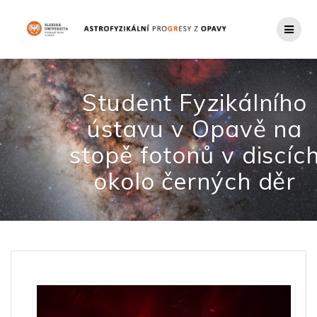
Přeskočit
na
obsah
Student Fyzikálního
ústavu v Opavě na
stopě fotonů v discíc
okolo černých děr