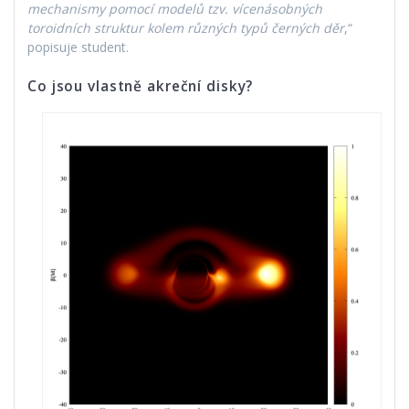
mechanismy pomocí modelů tzv. vícenásobných
toroidních struktur kolem různých typů černých děr
,“
popisuje student.
Co jsou vlastně akreční disky?