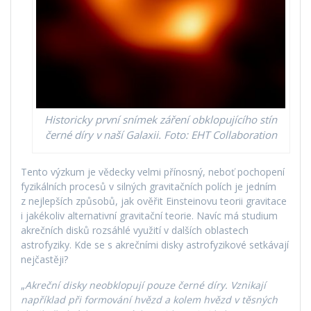
Historicky první snímek záření obklopujícího stín
černé díry v naší Galaxii. Foto: EHT Collaboration
Tento výzkum je vědecky velmi přínosný, neboť pochopení
fyzikálních procesů v silných gravitačních polích je jedním
z nejlepších způsobů, jak ověřit Einsteinovu teorii gravitace
i jakékoliv alternativní gravitační teorie. Navíc má studium
akrečních disků rozsáhlé využití v dalších oblastech
astrofyziky. Kde se s akrečními disky astrofyzikové setkávají
nejčastěji?
„
Akreční disky neobklopují pouze černé díry. Vznikají
například při formování hvězd a kolem hvězd v těsných