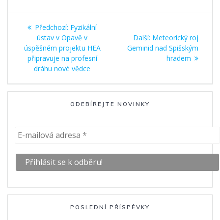
Navigace
Předchozí
Předchozí:
Fyzikální
pro
příspěvek:
Další
ústav v Opavě v
Další:
Meteorický roj
příspěvek:
úspěšném projektu HEA
Geminid nad Spišským
příspěvek
připravuje na profesní
hradem
dráhu nové vědce
ODEBÍREJTE NOVINKY
POSLEDNÍ PŘÍSPĚVKY