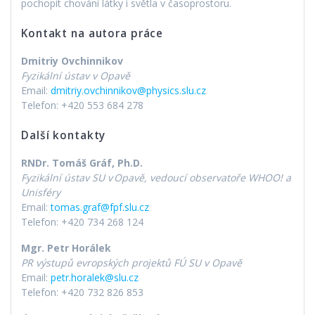
pochopit chování látky i světla v časoprostoru.
Kontakt na autora práce
Dmitriy Ovchinnikov
Fyzikální ústav v Opavě
Email:
dmitriy.ovchinnikov@physics.slu.cz
Telefon: +420 553 684 278
Další kontakty
RNDr. Tomáš Gráf, Ph.D.
Fyzikální ústav SU v Opavě, vedoucí observatoře WHOO! a
Unisféry
Email:
tomas.graf@fpf.slu.cz
Telefon: +420 734 268 124
Mgr. Petr Horálek
PR výstupů evropských projektů FÚ SU v Opavě
Email:
petr.horalek@slu.cz
Telefon: +420 732 826 853