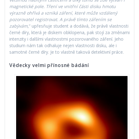
magnetické pole. Tření ve vnitřní části disku hmotu
výrazně ohřívá a vzniká záření, které může vzdálený
pozorovatel registrovat. A právě tímto zářením se
zabývám
,“ upřesňuje student a dodává, že právě vlastnosti
černé díry, která je diskem obklopena, pak stojí za změnami
intenzity i dalšími vlastnostmi pozorovaného záření. Jeho
studium nám tak odhaluje nejen vlastnosti disku, ale i
samotné černé díry. Je to vlastně taková detektivní práce.
Vědecky velmi přínosné bádání