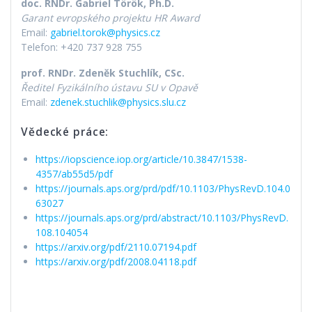
doc. RNDr. Gabriel Török, Ph.D.
Garant evropského projektu HR Award
Email:
gabriel.torok@physics.cz
Telefon: +420 737 928 755
prof. RNDr. Zdeněk Stuchlík, CSc.
Ředitel Fyzikálního ústavu SU v Opavě
Email:
zdenek.stuchlik@physics.slu.cz
Vědecké práce:
https://iopscience.iop.org/article/10.3847/1538-
4357/ab55d5/pdf
https://journals.aps.org/prd/pdf/10.1103/PhysRevD.104.0
63027
https://journals.aps.org/prd/abstract/10.1103/PhysRevD.
108.104054
https://arxiv.org/pdf/2110.07194.pdf
https://arxiv.org/pdf/2008.04118.pdf