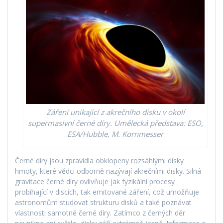
Záření unikající z akrečního disku v okolí
supermasivní černé díry. Umělecká představa: ESO,
ESA/Hubble, M. Kornmesser
Černé díry jsou zpravidla obklopeny rozsáhlými disky
hmoty, které vědci odborně nazývají akrečními disky. Silná
gravitace černé díry ovlivňuje jak fyzikální procesy
probíhající v discích, tak emitované záření, což umožňuje
astronomům studovat strukturu disků a také poznávat
vlastnosti samotné černé díry. Zatímco z černých děr