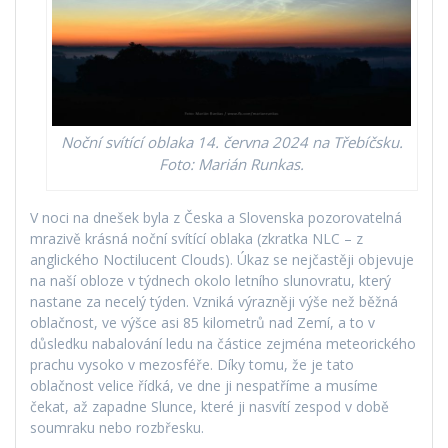
Noční svítící oblaka 14. června 2024 na Třebíčsku.
Foto: Marián Runkas.
V noci na dnešek byla z Česka a Slovenska pozorovatelná
mrazivě krásná noční svítící oblaka (zkratka NLC – z
anglického Noctilucent Clouds). Úkaz se nejčastěji objevuje
na naší obloze v týdnech okolo letního slunovratu, který
nastane za necelý týden. Vzniká výrazněji výše než běžná
oblačnost, ve výšce asi 85 kilometrů nad Zemí, a to v
důsledku nabalování ledu na částice zejména meteorického
prachu vysoko v mezosféře. Díky tomu, že je tato
oblačnost velice řídká, ve dne ji nespatříme a musíme
čekat, až zapadne Slunce, které ji nasvítí zespod v době
soumraku nebo rozbřesku.