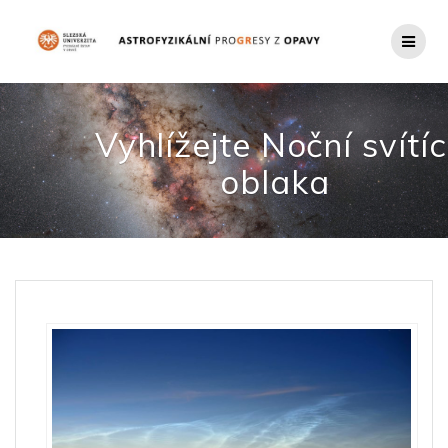
Přeskočit
na
obsah
Vyhlížejte Noční svítíc
oblaka