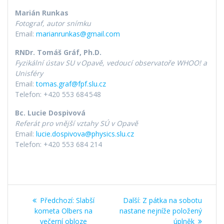
Marián Runkas
Fotograf, autor snímku
Email:
marianrunkas@gmail.com
RNDr. Tomáš Gráf, Ph.D.
Fyzikální ústav SU v
Opavě, vedoucí observatoře WHOO! a
Unisféry
Email:
tomas.graf@fpf.slu.cz
Telefon: +420 553 684 548
Bc. Lucie Dospivová
Referát pro vnější vztahy SÚ v Opavě
Email:
lucie.dospivova@physics.slu.cz
Telefon: +420 553 684 214
Navigace
Předchozí
Další
Předchozí:
Slabší
Další:
Z pátka na sobotu
pro
příspěvek:
příspěvek:
kometa Olbers na
nastane nejníže položený
večerní obloze
úplněk