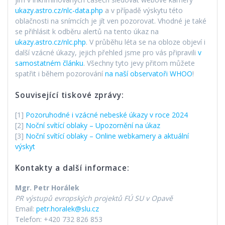
ukazy.astro.cz/nlc-data.php
a v případě výskytu této
oblačnosti na snímcích je jít ven pozorovat. Vhodné je také
se přihlásit k odběru alertů na tento úkaz na
ukazy.astro.cz/nlc.php
. V průběhu léta se na obloze objeví i
další vzácné úkazy, jejich přehled jsme pro vás připravili
v
samostatném článku
. Všechny tyto jevy přitom můžete
spatřit i během pozorování
na naší observatoři WHOO
!
Související tiskové zprávy:
[1]
Pozoruhodné i vzácné nebeské úkazy v roce 2024
[2]
Noční svítící oblaky – Upozornění na úkaz
[3]
Noční svítící oblaky – Online webkamery a aktuální
výskyt
Kontakty a další informace:
Mgr. Petr Horálek
PR výstupů evropských projektů FÚ SU v Opavě
Email:
petr.horalek@slu.cz
Telefon: +420 732 826 853