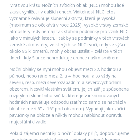
Mrazivou krásu Nočních svítících oblak (NLC) mohou lidé
zkusit vyhlížet i v dalších dnech. Viditelnost NLC letos
významně ovlivňuje sluneční aktivita, která je vysoká
(maximum se očekává v roce 2025), vysoké vrstvy zemské
atmosféry tedy nemají tak stabilní podmínky pro vznik NLC
jako v minulých letech. I tak by se podmínky v těch vrstvách
zemské atmosféry, ve kterých se NLC tvoří, tedy ve výšce
okolo 85 kilometrů, mohly občas ustálit – zvláště v těch
dnech, kdy Slunce neprodukuje erupce naším směrem.
Noční oblaky se nyní mohou objevit mezi 22. hodinou a
půlnocí, nebo ráno mezi 2. a 4. hodinou, a to vždy na
severu, resp. mezi severozápadním a severovýchodním
obzorem. Nesvítí vlastním světlem, jejich zář je způsobena
rozptylem slunečního světla, které je v inkriminovaných
hodinách nasvětluje odspodu (zatímco samo se nachází v
hloubce mezi 6° a 16° pod obzorem). Vypadají jako zářící
pavučinky na obloze a někdy mohou nabídnout opravdu
majestátní divadlo.
Pokud zájemci nechtěji o noční oblaky přijít, doporučujeme
jim v inkriminovaných časech sledovat webové kamery