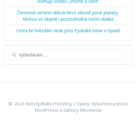
Startuje soutěž „Vesmír a život“
Červnové večerní obloze letos vévodí jasné planety.
Mohou se objevit i pozoruhodná noční oblaka
Cesta ke hvězdám vede přes Fyzikální ústav v Opavě
Vyhledat:
© 2026 Astrofyzikální ProGResy z Opavy. Vytvořeno pomocí
WordPressu a
šablony Mesmerize