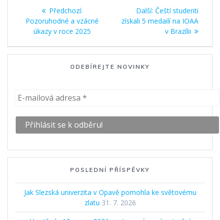
Navigace
Předchozí
Další
Předchozí:
Další:
Čeští studenti
pro
příspěvek:
příspěvek:
Pozoruhodné a vzácné
získali 5 medailí na IOAA
úkazy v roce 2025
v Brazílii
příspěvek
ODEBÍREJTE NOVINKY
POSLEDNÍ PŘÍSPĚVKY
Jak Slezská univerzita v Opavě pomohla ke světovému
zlatu
31. 7. 2026