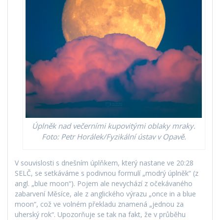
Úplněk nad večerními kupovitými oblaky mraky.
Foto: Petr Horálek/Fyzikální ústav v Opavě.
V souvislosti s dnešním úplňkem, který nastane ve 20:28
SELČ, se setkáváme s podivnou formulí „modrý úplněk“ (z
angl. „blue moon“). Pojem ale nevychází z očekávaného
zabarvení Měsíce, ale z anglického výrazu „once in a blue
moon“, což ve volném překladu znamená „jednou za
uherský rok“. Upozorňuje se tak na fakt, že v průběhu