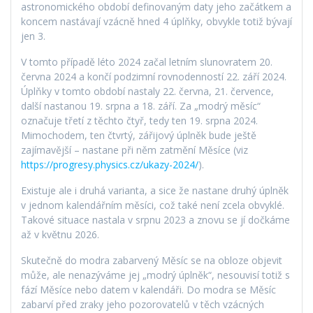
astronomického období definovaným daty jeho začátkem a
koncem nastávají vzácně hned 4 úplňky, obvykle totiž bývají
jen 3.
V tomto případě léto 2024 začal letním slunovratem 20.
června 2024 a končí podzimní rovnodenností 22. září 2024.
Úplňky v tomto období nastaly 22. června, 21. července,
další nastanou 19. srpna a 18. září. Za „modrý měsíc“
označuje třetí z těchto čtyř, tedy ten 19. srpna 2024.
Mimochodem, ten čtvrtý, zářijový úplněk bude ještě
zajímavější – nastane při něm zatmění Měsíce (viz
https://progresy.physics.cz/ukazy-2024/
).
Existuje ale i druhá varianta, a sice že nastane druhý úplněk
v jednom kalendářním měsíci, což také není zcela obvyklé.
Takové situace nastala v srpnu 2023 a znovu se jí dočkáme
až v květnu 2026.
Skutečně do modra zabarvený Měsíc se na obloze objevit
může, ale nenazýváme jej „modrý úplněk“, nesouvisí totiž s
fází Měsíce nebo datem v kalendáři. Do modra se Měsíc
zabarví před zraky jeho pozorovatelů v těch vzácných