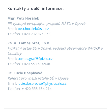
Kontakty a další informace:
Mgr. Petr Horálek
PR výstupů evropských projektů FÚ SU v Opavě
Email:
petr.horalek@slu.cz
Telefon: +420 732 826 853
RNDr. Tomáš Gráf, Ph.D.
Fyzikální ústav SU v
Opavě, vedoucí observatoře WHOO! a
Unisféry
Email:
tomas.graf@fpf.slu.cz
Telefon: +420 553 684 548
Bc. Lucie Dospivová
Referát pro vnější vztahy SÚ v Opavě
Email:
lucie.dospivova@physics.slu.cz
Telefon: + 420 553 684 214