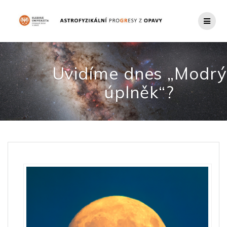
Přeskočit
na
obsah
Uvidíme dnes „Modrý
úplněk“?