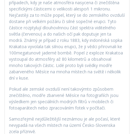
případech, kdy je naše atmosféra nasycena či znečištěna
specifickými částicemi o velikosti alespoň 1 mikronu.
Nejčastěji za to může popel, který se do zemského ovzduší
dostane při velkém požáru či silné sopečné erupci. Tyto
částice rozptylují dlouhovlnnou část spektra viditelného
světla (červenou) a do našich očí pak doputuje jen ta
modrá. Známý je případ z roku 1883, kdy indonéská sopka
Krakatoa vyvolala tak silnou erupci, že ji vědci přirovnali ke
100megatunové jaderné bombě. Popel z exploze Krakatoa
vystoupal do atmosféry až 80 kilometrů a obsahoval
mnoho takových částic. Lidé proto byli svědky modře
zabarveného Měsíce na mnoha místech na světě i několik
dní v kuse.
Pokud ale zemské ovzduší není takovýmto způsobem
znečištěno, modře zbarvené Měsíce na fotografiích jsou
výsledkem jen speciálních modrých filtrů v mobilech či
fotoaparátech nebo zpracováním fotek v počítači.
Samozřejmě nejdůležitější neznámou je ale počasí, které
nevypadá na všech místech na území Česko-Slovenska
zcela příznivě.