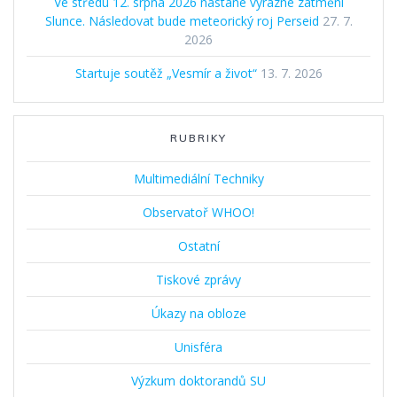
Ve středu 12. srpna 2026 nastane výrazné zatmění
Slunce. Následovat bude meteorický roj Perseid
27. 7.
2026
Startuje soutěž „Vesmír a život“
13. 7. 2026
RUBRIKY
Multimediální Techniky
Observatoř WHOO!
Ostatní
Tiskové zprávy
Úkazy na obloze
Unisféra
Výzkum doktorandů SU