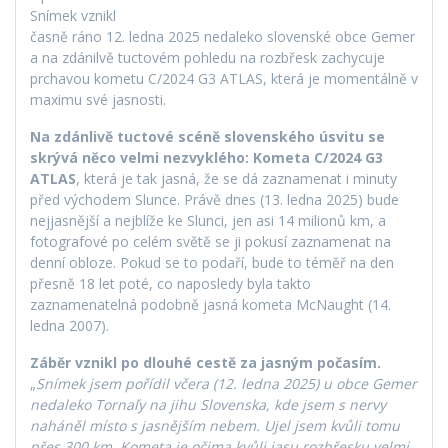
Snímek vznikl
časně ráno 12. ledna 2025 nedaleko slovenské obce Gemer
a na zdánilvě tuctovém pohledu na rozbřesk zachycuje
prchavou kometu C/2024 G3 ATLAS, která je momentálně v
maximu své jasnosti.
Na zdánlivě tuctové scéně slovenského úsvitu se
skrývá něco velmi nezvyklého: Kometa C/2024 G3
ATLAS
, která je tak jasná, že se dá zaznamenat i minuty
před východem Slunce. Právě dnes (13. ledna 2025) bude
nejjasnější a nejblíže ke Slunci, jen asi 14 milionů km, a
fotografové po celém světě se ji pokusí zaznamenat na
denní obloze. Pokud se to podaří, bude to téměř na den
přesně 18 let poté, co naposledy byla takto
zaznamenatelná podobně jasná kometa McNaught (14.
ledna 2007).
Záběr vznikl po dlouhé cestě za jasným počasím.
„
Snímek jsem pořídil včera (12. ledna 2025) u obce Gemer
nedaleko Tornaľy na jihu Slovenska, kde jsem s nervy
naháněl místo s jasnějším nebem. Ujel jsem kvůli tomu
přes 300 km. Kometa je očima kvůli jasu rozbřesku velmi