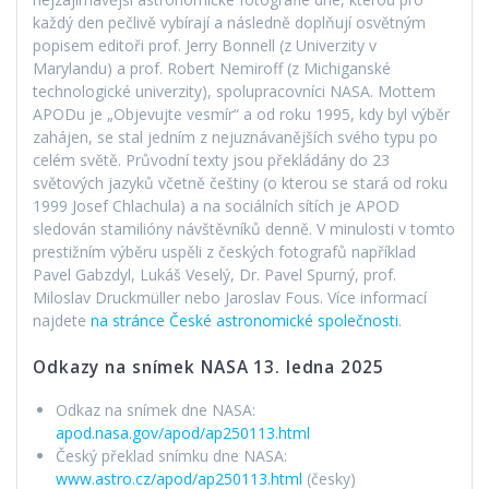
každý den pečlivě vybírají a následně doplňují osvětným
popisem editoři prof. Jerry Bonnell (z Univerzity v
Marylandu) a prof. Robert Nemiroff (z Michiganské
technologické univerzity), spolupracovníci NASA. Mottem
APODu je „Objevujte vesmír“ a od roku 1995, kdy byl výběr
zahájen, se stal jedním z nejuznávanějších svého typu po
celém světě. Průvodní texty jsou překládány do 23
světových jazyků včetně češtiny (o kterou se stará od roku
1999 Josef Chlachula) a na sociálních sítích je APOD
sledován stamilióny návštěvníků denně. V minulosti v tomto
prestižním výběru uspěli z českých fotografů například
Pavel Gabzdyl, Lukáš Veselý, Dr. Pavel Spurný, prof.
Miloslav Druckmüller nebo Jaroslav Fous. Více informací
najdete
na stránce České astronomické společnosti
.
Odkazy na snímek NASA 13. ledna 2025
Odkaz na snímek dne NASA:
apod.nasa.gov/apod/ap250113.html
Český překlad snímku dne NASA:
www.astro.cz/apod/ap250113.html
(česky)