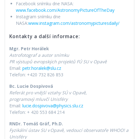
Facebook snímku dne NASA:
www.facebook.com/AstronomyPictureOfTheDay
Instagram snímku dne
NASA:
www.instagram.com/astronomypicturesdaily/
Kontakty a další informace:
Mgr. Petr Horálek
Astrofotograf a autor snímku
PR výstupů evropských projektů FÚ SU v Opavě
Email:
petr.horalek@slu.cz
Telefon: +420 732 826 853
Bc. Lucie Dospivová
Referát pro vnější vztahy SÚ v Opavě,
programový mluvčí Unisféry
Email:
lucie.dospivova@physics.slu.cz
Telefon: + 420 553 684 214
RNDr. Tomáš Gráf, Ph.D.
Fyzikální ústav SU v
Opavě, vedoucí observatoře WHOO! a
Unisféry