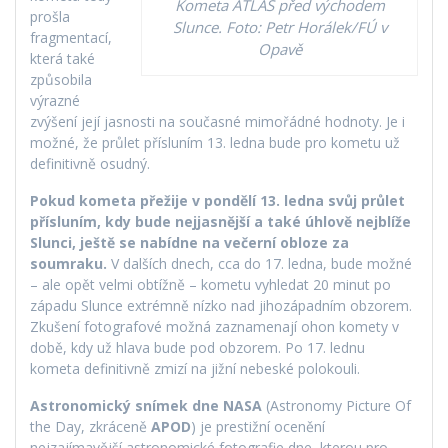
Kometa ATLAS před východem
prošla
Slunce. Foto: Petr Horálek/FÚ v
fragmentací,
Opavě
která také
způsobila
výrazné
zvýšení její jasnosti na současné mimořádné hodnoty. Je i
možné, že průlet přísluním 13. ledna bude pro kometu už
definitivně osudný.
Pokud kometa přežije v pondělí 13. ledna svůj průlet
přísluním, kdy bude nejjasnější a také úhlově nejblíže
Slunci, ještě se nabídne na večerní obloze za
soumraku.
V dalších dnech, cca do 17. ledna, bude možné
– ale opět velmi obtížně – kometu vyhledat 20 minut po
západu Slunce extrémně nízko nad jihozápadním obzorem.
Zkušení fotografové možná zaznamenají ohon komety v
době, kdy už hlava bude pod obzorem. Po 17. lednu
kometa definitivně zmizí na jižní nebeské polokouli.
Astronomický snímek dne NASA
(Astronomy Picture Of
the Day, zkráceně
APOD
) je prestižní ocenění
nejzajímavější astronomické fotografie dne, kterou pro