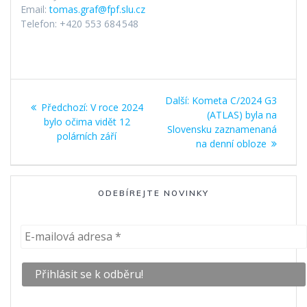
Email:
tomas.graf@fpf.slu.cz
Telefon: +420 553 684 548
Navigace
Další
Další:
Kometa C/2024 G3
Předchozí
Předchozí:
V roce 2024
pro
příspěvek:
(ATLAS) byla na
příspěvek:
bylo očima vidět 12
Slovensku zaznamenaná
polárních září
příspěvek
na denní obloze
ODEBÍREJTE NOVINKY