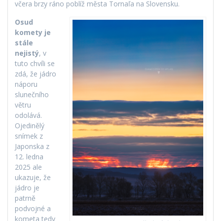
včera brzy ráno poblíž města Tornaľa na Slovensku.
Osud
komety je
stále
nejistý
, v
tuto chvíli se
zdá, že jádro
náporu
slunečního
větru
odolává.
Ojedinělý
snímek z
Japonska z
12. ledna
2025 ale
ukazuje, že
jádro je
patrně
podvojné a
kometa tedy