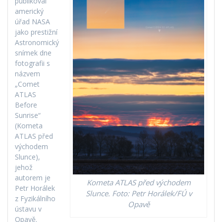
publikoval
americký
úřad NASA
jako prestižní
Astronomický
snímek dne
fotografii s
názvem
„Comet
ATLAS
Before
Sunrise“
(Kometa
ATLAS před
východem
Slunce),
jehož
autorem je
Kometa ATLAS před východem
Petr Horálek
Slunce. Foto: Petr Horálek/FÚ v
z Fyzikálního
Opavě
ústavu v
Opavě.