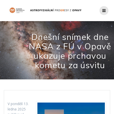
Přeskočit
na
obsah
Dnešní snímek dne
NASA z FÚ v Opavě
ukazuje prchavou
kometu za úsvitu
V pondělí 13.
ledna 2025