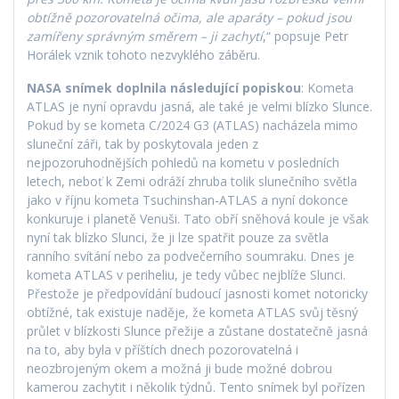
obtížně pozorovatelná očima, ale aparáty – pokud jsou
zamířeny správným směrem – ji zachytí
,“ popsuje Petr
Horálek vznik tohoto nezvyklého záběru.
NASA snímek doplnila následující popiskou
: Kometa
ATLAS je nyní opravdu jasná, ale také je velmi blízko Slunce.
Pokud by se kometa C/2024 G3 (ATLAS) nacházela mimo
sluneční záři, tak by poskytovala jeden z
nejpozoruhodnějších pohledů na kometu v posledních
letech, neboť k Zemi odráží zhruba tolik slunečního světla
jako v říjnu kometa Tsuchinshan-ATLAS a nyní dokonce
konkuruje i planetě Venuši. Tato obří sněhová koule je však
nyní tak blízko Slunci, že ji lze spatřit pouze za světla
ranního svítání nebo za podvečerního soumraku. Dnes je
kometa ATLAS v periheliu, je tedy vůbec nejblíže Slunci.
Přestože je předpovídání budoucí jasnosti komet notoricky
obtížné, tak existuje naděje, že kometa ATLAS svůj těsný
průlet v blízkosti Slunce přežije a zůstane dostatečně jasná
na to, aby byla v příštích dnech pozorovatelná i
neozbrojeným okem a možná ji bude možné dobrou
kamerou zachytit i několik týdnů. Tento snímek byl pořízen