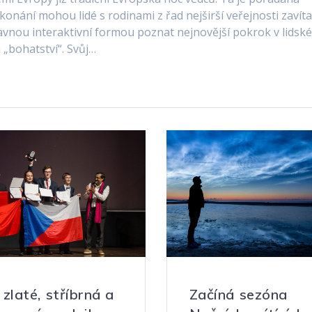
onání mohou lidé s rodinami z řad nejširší veřejnosti zavíta
vnou interaktivní formou poznat nejnovější pokrok v lidsk
 „bohatství“. Svůj…
 zlaté, stříbrná a
Začíná sezóna