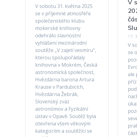
V 
V sobotu 31. května 2025
20
se v příjemné atmosféře
čá
společenského klubu
Sl
mokerské knihovny
odehrálo slavnostní
17. 
vyhlášení mezinárodní
V s
soutěže „V zajetí vesmíru“,
se 
kterou spolupořádaly
poz
knihovna v Mokrém, Česká
Evr
astronomická společnost,
ale 
Hvězdárna barona Artura
pří
Krause v Pardubicích,
pod
Hvězdárna Žebrák,
nac
Slovenský zväz
úka
astronómov a Fyzikální
poz
ústav v Opavě. Soutěž byla
sev
otevřena všem věkovým
prak
kategoriím a soutěžící se
čás