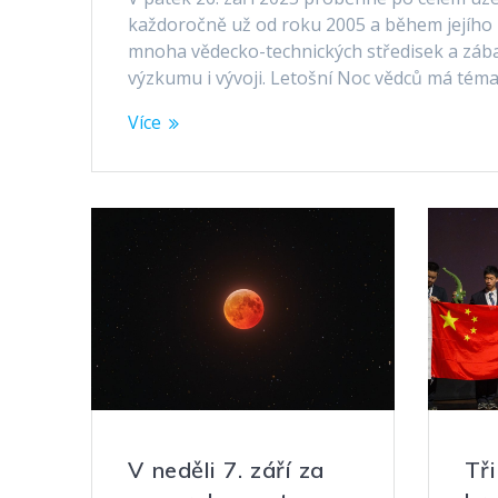
každoročně už od roku 2005 a během jejího k
mnoha vědecko-technických středisek a zába
výzkumu i vývoji. Letošní Noc vědců má téma
Více
V neděli 7. září za
Tři