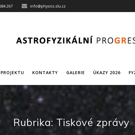
684 267
info@physics.slu.cz
 PROJEKTU
KONTAKTY
GALERIE
ÚKAZY 2026
FY
Rubrika:
Tiskové zprávy