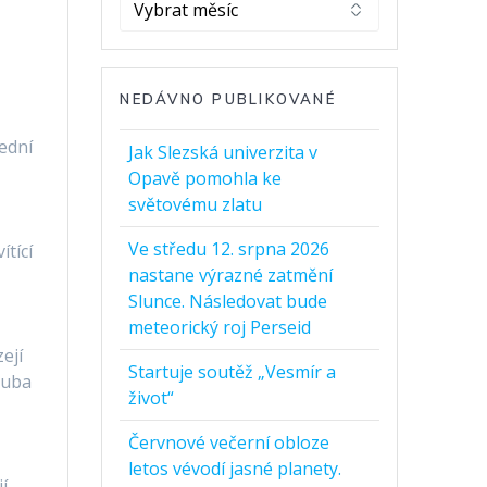
Archivy
NEDÁVNO PUBLIKOVANÉ
ední
Jak Slezská univerzita v
Opavě pomohla ke
světovému zlatu
Ve středu 12. srpna 2026
ítící
nastane výrazné zatmění
Slunce. Následovat bude
meteorický roj Perseid
ejí
Startuje soutěž „Vesmír a
ruba
život“
Červnové večerní obloze
letos vévodí jasné planety.
í