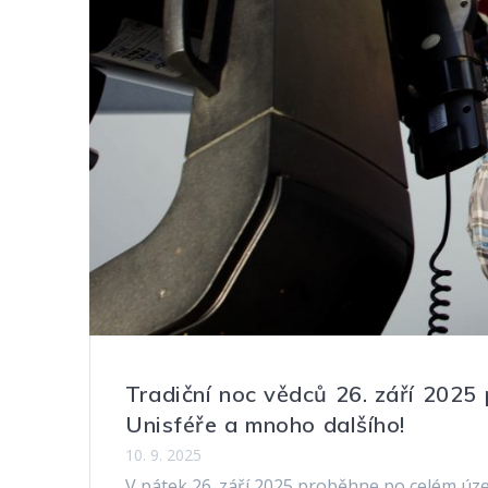
Tradiční noc vědců 26. září 2025 
Unisféře a mnoho dalšího!
10. 9. 2025
V pátek 26. září 2025 proběhne po celém úze