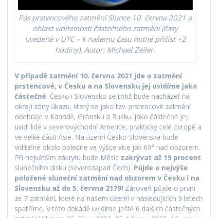
Pás prstencového zatmění Slunce 10. června 2021 a
oblast viditelnosti částečného zatmění (časy
uvedené v UTC – k našemu času nutné přičíst +2
hodiny). Autor: Michael Zeiler.
V
případě zatmění 10. června 2021
jde o zatmění
prstencové, v Česku a na Slovensku jej uvidíme jako
částečné
. Česko i Slovensko se totiž bude nacházet na
okraji zóny úkazu, který se jako tzv. prstencové zatmění
odehraje v Kanadě, Grónsku a Rusku. Jako částečné jej
uvidí lidé v severovýchodní Americe, prakticky celé Evropě a
ve velké části Asie. Na území Česko-Slovenska bude
viditelné okolo poledne ve výšce více jak 60° nad obzorem.
Při největším zákrytu bude Měsíc
zakrývat až 19 procent
slunečního disku (severozápad Čech).
Půjde o nejvýše
položené sluneční zatmění nad obzorem v Česku i na
Slovensku až do 5. června 2179!
Zároveň půjde o první
ze 7 zatmění, které na našem území v následujících 9 letech
spatříme. V této dekádě uvidíme ještě 6 dalších částečných