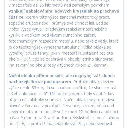
v mezosféře asi 85 kilometrů nad zemským povrchem.
Vznikají nabalováním ledových krystalek na prachové
částice
, které v této výšce zanechal meteorický prach,
sopečné erupce nebo i průmyslová činnost lidí. Led se
v této výšce vytváří především reakcí atmosférického
kyslíku s vodíkem pod vlivem slunečního záření,
fotochemickým rozpadem metanu, nebo také z vody, která
je do těchto výšek vynesena turbulencí. Řídká oblaka se
vytvářejí pouze tehdy, je-li v mezosféře ustálená teplota
okolo -130°, což se odehrává v období letního slunovratu
(na severní polokouli tedy v týdnech okolo 21. června).
Noční oblaka přímo nesvítí, ale rozptylují zář slunce
nacházejícího se pod obzorem.
Protože oblaka leží ve
výšce okolo 85 km, dá se snadno spočítat, že slunce musí
ležet v hloubce asi 6°-16° pod obzorem, tedy v době, kdy
už je u nás hluboký soumrak. Noční oblaka se proto zjevují
hlavně v červnu a v první půli července, a to zejména nad
severním obzorem pozdě večer mezi 22. hodinou a půlnocí
a časně ráno mezi 2. a 4. hodinou. Výskyt oblak není každou
noc jistý, je proto třeba neustále vyhlížet, nebo sledovat