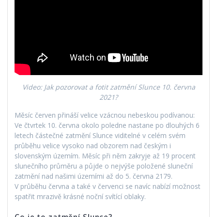
Video: Jak pozorovat a fotit zatmění Slunce 10. června
2021?
Měsíc červen přináší velice vzácnou nebeskou podívanou:
Ve čtvrtek 10. června okolo poledne nastane po dlouhých 6
letech částečné zatmění Slunce viditelné v celém svém
průběhu velice vysoko nad obzorem nad českým i
slovenským územím. Měsíc při něm zakryje až 19 procent
slunečního průměru a půjde o nejvýše položené sluneční
zatmění nad našimi územími až do 5. června 2179.
V průběhu června a také v červenci se navíc nabízí možnost
spatřit mrazivě krásné noční svítící oblaky.