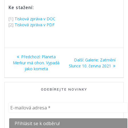
Ke stažení:
[1]
Tisková zpráva v DOC
[2]
Tisková zpráva v PDF
Navigace
Předchozí
Předchozí:
Planeta
Další
Další:
Galerie: Zatmění
pro
příspěvek:
Merkur má ohon. Vypadá
příspěvek:
Slunce 10. června 2021
jako kometa
příspěvek
ODEBÍREJTE NOVINKY