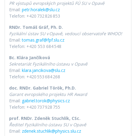
PR výstupů evropských projektů FÚ SU v Opavě
Email:
petr.horalek@slu.cz
Telefon: +420 732 826 853
RNDr. Tomáš Gráf, Ph. D.
Fyzikální ústav SU v
Opav
ě
,
vedouc
í
observato
ř
e WHOO!
Email:
tomas.graf@fpf.slu.cz
Telefon: +420 553 684 548
Bc. Klára Jančíková
Sekretariát Fyzikálního ústavu v Opavě
Email:
klara.jancikova@slu.cz
Telefon: +420 553 684 268
doc. RNDr. Gabriel Török, Ph.D.
Garant evropského projektu HR Award
Email:
gabriel.torok@physics.cz
Telefon: +420 737 928 755
prof. RNDr. Zdeněk Stuchlík, CSc.
Ředitel Fyzikálního ústavu SU v Opavě
Email:
zdenek.stuchlik@physics.slu.cz