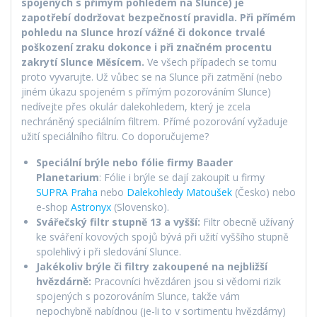
spojených s přímým pohledem na Slunce) je
zapotřebí dodržovat bezpečností pravidla.
Při přímém
pohledu na Slunce hrozí vážné či dokonce trvalé
poškození zraku dokonce i při značném procentu
zakrytí Slunce Měsícem.
Ve všech případech se tomu
proto vyvarujte. Už vůbec se na Slunce při zatmění (nebo
jiném úkazu spojeném s přímým pozorováním Slunce)
nedívejte přes okulár dalekohledem, který je zcela
nechráněný speciálním filtrem. Přímé pozorování vyžaduje
užití speciálního filtru. Co doporučujeme?
Speciální brýle nebo fólie firmy Baader
Planetarium
: Fólie i brýle se dají zakoupit u firmy
SUPRA Praha
nebo
Dalekohledy Matoušek
(Česko) nebo
e-shop
Astronyx
(Slovensko).
Svářečský filtr stupně 13 a vyšší:
Filtr obecně užívaný
ke sváření kovových spojů bývá při užití vyššího stupně
spolehlivý i při sledování Slunce.
Jakékoliv brýle či filtry zakoupené na nejbližší
hvězdárně:
Pracovníci hvězdáren jsou si vědomi rizik
spojených s pozorováním Slunce, takže vám
nepochybně nabídnou (je-li to v sortimentu hvězdárny)