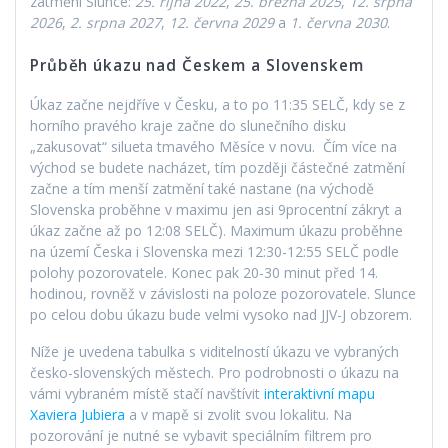
zatmění Slunce:
25. října 2022
,
25. března 2025
,
12. srpna
2026
,
2. srpna 2027
,
12. června 2029
a
1. června 2030
.
Průběh úkazu nad Českem a Slovenskem
Úkaz začne nejdříve v Česku, a to po 11:35 SELČ, kdy se z
horního pravého kraje začne do slunečního disku
„zakusovat“ silueta tmavého Měsíce v novu. Čím více na
východ se budete nacházet, tím později částečné zatmění
začne a tím menší zatmění také nastane (na východě
Slovenska proběhne v maximu jen asi 9procentní zákryt a
úkaz začne až po 12:08 SELČ). Maximum úkazu proběhne
na území Česka i Slovenska mezi 12:30-12:55 SELČ podle
polohy pozorovatele. Konec pak 20-30 minut před 14.
hodinou, rovněž v závislosti na poloze pozorovatele. Slunce
po celou dobu úkazu bude velmi vysoko nad JJV-J obzorem.
Níže je uvedena tabulka s viditelností úkazu ve vybraných
česko-slovenských městech. Pro podrobnosti o úkazu na
vámi vybraném místě stačí navštívit
interaktivní mapu
Xaviera Jubiera
a v mapě si zvolit svou lokalitu. Na
pozorování je nutné se vybavit speciálním filtrem pro