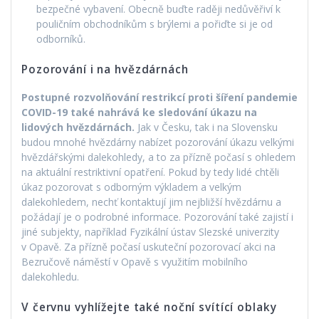
bezpečné vybavení. Obecně buďte raději nedůvěřiví k
pouličním obchodníkům s brýlemi a pořiďte si je od
odborníků.
Pozorování i na hvězdárnách
Postupné rozvolňování restrikcí proti šíření pandemie
COVID-19 také nahrává ke sledování úkazu na
lidových hvězdárnách.
Jak v Česku, tak i na Slovensku
budou mnohé hvězdárny nabízet pozorování úkazu velkými
hvězdářskými dalekohledy, a to za přízně počasí s ohledem
na aktuální restriktivní opatření. Pokud by tedy lidé chtěli
úkaz pozorovat s odborným výkladem a velkým
dalekohledem, nechť kontaktují jim nejbližší hvězdárnu a
požádají je o podrobné informace. Pozorování také zajistí i
jiné subjekty, například Fyzikální ústav Slezské univerzity
v Opavě. Za přízně počasí uskuteční pozorovací akci na
Bezručově náměstí v Opavě s využitím mobilního
dalekohledu.
V červnu vyhlížejte také noční svítící oblaky