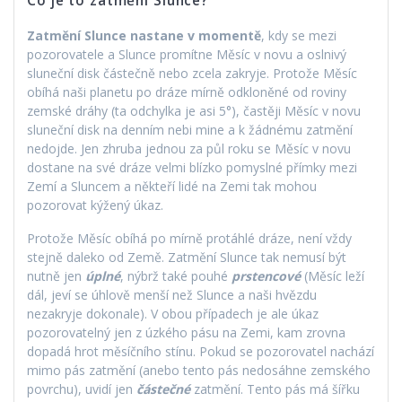
Co je to zatmění Slunce?
Zatmění Slunce nastane v momentě
, kdy se mezi
pozorovatele a Slunce promítne Měsíc v novu a oslnivý
sluneční disk částečně nebo zcela zakryje. Protože Měsíc
obíhá naši planetu po dráze mírně odkloněné od roviny
zemské dráhy (ta odchylka je asi 5°), častěji Měsíc v novu
sluneční disk na denním nebi mine a k žádnému zatmění
nedojde. Jen zhruba jednou za půl roku se Měsíc v novu
dostane na své dráze velmi blízko pomyslné přímky mezi
Zemí a Sluncem a někteří lidé na Zemi tak mohou
pozorovat kýžený úkaz.
Protože Měsíc obíhá po mírně protáhlé dráze, není vždy
stejně daleko od Země. Zatmění Slunce tak nemusí být
nutně jen
úplné
, nýbrž také pouhé
prstencové
(Měsíc leží
dál, jeví se úhlově menší než Slunce a naši hvězdu
nezakryje dokonale). V obou případech je ale úkaz
pozorovatelný jen z úzkého pásu na Zemi, kam zrovna
dopadá hrot měsíčního stínu. Pokud se pozorovatel nachází
mimo pás zatmění (anebo tento pás nedosáhne zemského
povrchu), uvidí jen
částečné
zatmění. Tento pás má šířku