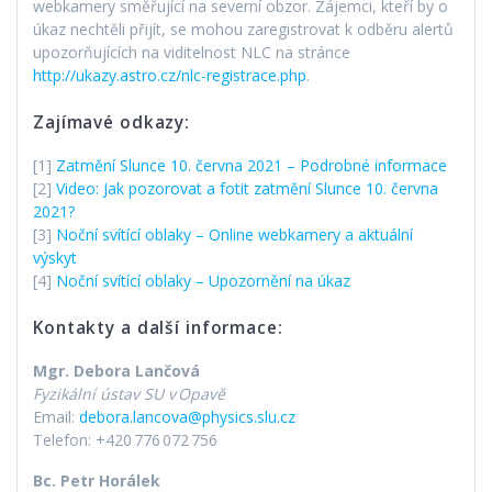
webkamery směřující na severní obzor. Zájemci, kteří by o
úkaz nechtěli přijít, se mohou zaregistrovat k odběru alertů
upozorňujících na viditelnost NLC na stránce
http://ukazy.astro.cz/nlc-registrace.php
.
Zajímavé odkazy:
[1]
Zatmění Slunce 10. června 2021 – Podrobné informace
[2]
Video: Jak pozorovat a fotit zatmění Slunce 10. června
2021?
[3]
Noční svítící oblaky – Online webkamery a aktuální
výskyt
[4]
Noční svítící oblaky – Upozornění na úkaz
Kontakty a další informace:
Mgr. Debora Lančová
Fyzikální ústav SU v
Opav
ě
Email:
debora.lancova@physics.slu.cz
Telefon: +420 776 072 756
Bc. Petr Horálek