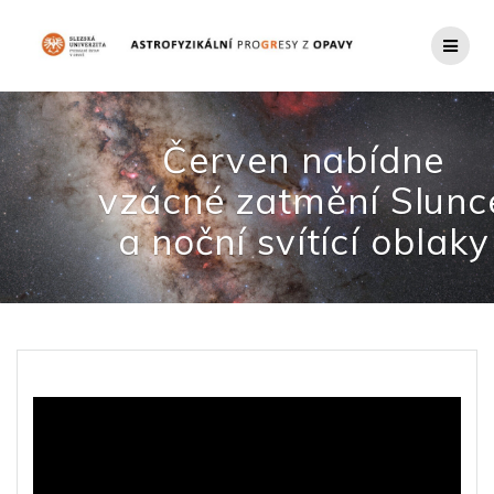
Přeskočit
na
obsah
Červen nabídne
vzácné zatmění Slunc
a noční svítící oblaky