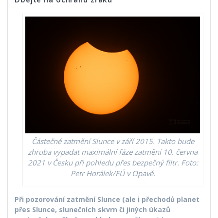
Částečné zatmění Slunce v září 2015. Takto bude
zhruba vypadat maximální fáze zatmění 10. června
2021 v Česku při pohledu přes bezpečný filtr. Foto:
Petr Horálek/FÚ v Opavě.
Při pozorování zatmění Slunce (ale i přechodů planet
přes Slunce, slunečních skvrn či jiných úkazů