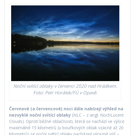
Noční svítící oblaky v červenci 2020 nad Hrádkem.
Foto: Petr Horálek/FÚ v Opavě.
Červnové (a červencové) noci dále nabízejí výhled na
nezvyklé
noční svítící oblaky
(NLC – z angl. NoctiLucent
Clouds). Oproti běžné oblačnosti, která se nachází ve výšce
maximálně 15 kilometrů (u bouřkových oblak vzácně až 20
kilometrů) se noční svítící oblaky nacházejí výrazně výš –