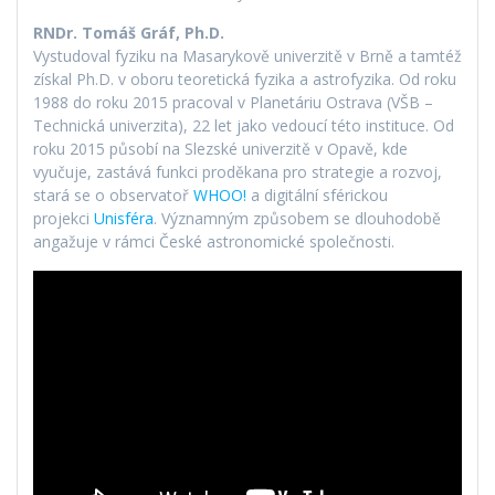
RNDr. Tomáš Gráf, Ph.D.
Vystudoval fyziku na Masarykově univerzitě v Brně a tamtéž
získal Ph.D. v oboru teoretická fyzika a astrofyzika. Od roku
1988 do roku 2015 pracoval v Planetáriu Ostrava (VŠB –
Technická univerzita), 22 let jako vedoucí této instituce. Od
roku 2015 působí na Slezské univerzitě v Opavě, kde
vyučuje, zastává funkci proděkana pro strategie a rozvoj,
stará se o observatoř
WHOO!
a digitální sférickou
projekci
Unisféra
. Významným způsobem se dlouhodobě
angažuje v rámci České astronomické společnosti.