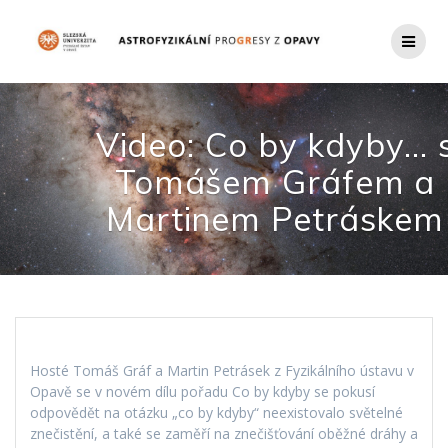
Přeskočit
na
obsah
Video: Co by kdyby… 
Tomášem Gráfem a
Martinem Petráskem
Hosté Tomáš Gráf a Martin Petrásek z Fyzikálního ústavu v
Opavě se v novém dílu pořadu Co by kdyby se pokusí
odpovědět na otázku „co by kdyby“ neexistovalo světelné
znečistění, a také se zaměří na znečišťování oběžné dráhy a