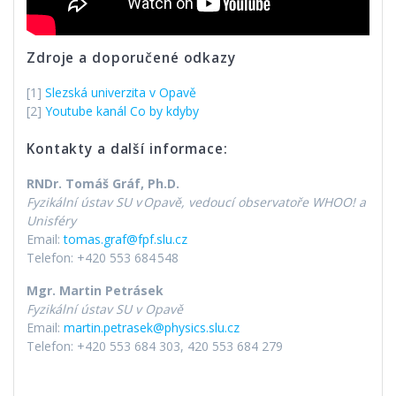
Zdroje a doporučené odkazy
[1]
Slezská univerzita v Opavě
[2]
Youtube kanál Co by kdyby
Kontakty a další informace:
RNDr. Tomáš Gráf, Ph.D.
Fyzikální ústav SU v
Opavě, vedoucí observatoře WHOO! a
Unisféry
Email:
tomas.graf@fpf.slu.cz
Telefon: +420 553 684 548
Mgr. Martin Petrásek
Fyzikální ústav SU v Opavě
Email:
martin.petrasek@physics.slu.cz
Telefon: +420 553 684 303, 420 553 684 279