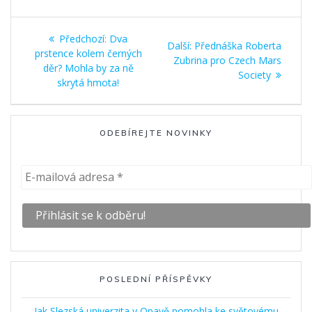
Navigace
Předchozí
Předchozí:
Dva
Další
Další:
Přednáška Roberta
pro
příspěvek:
prstence kolem černých
příspěvek:
Zubrina pro Czech Mars
děr? Mohla by za ně
Society
příspěvek
skrytá hmota!
ODEBÍREJTE NOVINKY
POSLEDNÍ PŘÍSPĚVKY
Jak Slezská univerzita v Opavě pomohla ke světovému