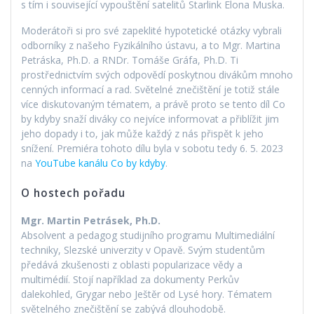
s tím i související vypouštění satelitů Starlink Elona Muska.
Moderátoři si pro své zapeklité hypotetické otázky vybrali
odborníky z našeho Fyzikálního ústavu, a to Mgr. Martina
Petráska, Ph.D. a RNDr. Tomáše Gráfa, Ph.D. Ti
prostřednictvím svých odpovědí poskytnou divákům mnoho
cenných informací a rad. Světelné znečištění je totiž stále
více diskutovaným tématem, a právě proto se tento díl Co
by kdyby snaží diváky co nejvíce informovat a přiblížit jim
jeho dopady i to, jak může každý z nás přispět k jeho
snížení. Premiéra tohoto dílu byla v sobotu tedy 6. 5. 2023
na
YouTube kanálu Co by kdyby
.
O hostech pořadu
Mgr. Martin Petrásek, Ph.D.
Absolvent a pedagog studijního programu Multimediální
techniky, Slezské univerzity v Opavě. Svým studentům
předává zkušenosti z oblasti popularizace vědy a
multimédií. Stojí například za dokumenty Perkův
dalekohled, Grygar nebo Ještěr od Lysé hory. Tématem
světelného znečištění se zabývá dlouhodobě.