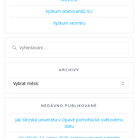
Výzkum doktorandů SU
Výzkum vesmíru
Vyhledat:
ARCHIVY
Archivy
NEDÁVNO PUBLIKOVANÉ
Jak Slezská univerzita v Opavě pomohla ke světovému
zlatu
Ve středu 12. srpna 2026 nastane výrazné zatmění